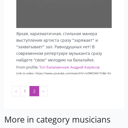
Яркая, харизматичная, стильная манера
выступления артиста сразу "заряжает" и
"захватывает" зал. Равнодушных нет! В
современном репертуаре музыканта сразу
найдете "свою" мелодию на балалайке.
From profile:
Топ балалаечник Андрей Киряков
Link to video: https://www.youtube.com/watch?v=rzXMClAA1YU&t=5s
‹
1
2
›
More in category musicians