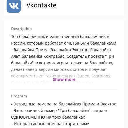
Vkontakte
Description
Топ балалаечник и единственный балалаечник в
России, который работает с ЧЕТЫРЬМЯ балалайками
- балалайка Прима, балалайка Электро, балалайка
Альт, балалайка Контрабас. Создатель проекта "Три
балалайки", в котором играя только на балалайках,
делает кавер-версии мировых хитов и получает
комплименты от таких звезд как Queen, Scorpions,
Show more
Сергей Жуков, Светлана Лобода, Монатик.
Харизма+Профессионализм+Репертуар+Стиль=Удовольст
и праздник
Program
- Эстрадные номера на балалайках Прима и Электро
- Эксклюзивный номер "Три балалайки" - играет
ОДНОВРЕМЕННО на трех балалайках
- Интерактивные номера со зрителями