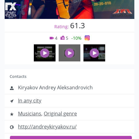
61.3
Rating:
4
5
-10%
Contacts
Kiryakov Andrey Aleksandrovich
In any city
Musicians
,
Original genre
http://andreykiryakov.ru/