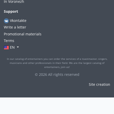
In Voronezh
Support
Vkontakte
Write a letter
Promotional materials
Terms
EN
In our catalog of entertainers you can order the services of a toastmaster, singers,
musicians and other professionals in their field. We are the largest catalog of
entertainers, join us!
© 2026 All rights reserved
Site creation