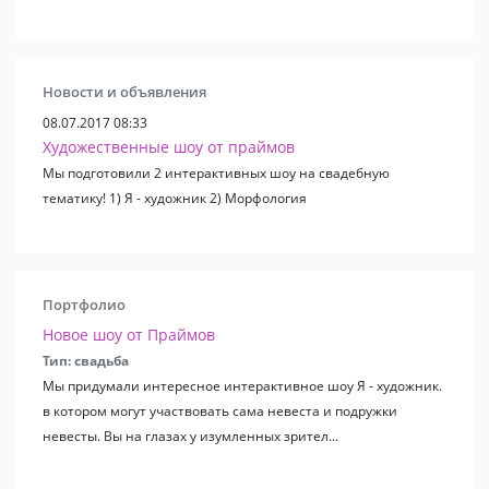
13) Человек пружинка
14) Акробатическое шоу
15) Неоновое шоу
16) Иллюзионы и фокусники
Новости и объявления
и мное другое...
08.07.2017 08:33
Художественные шоу от праймов
Мы подготовили 2 интерактивных шоу на свадебную
тематику! 1) Я - художник 2) Морфология
Портфолио
Новое шоу от Праймов
Тип: свадьба
Мы придумали интересное интерактивное шоу Я - художник.
в котором могут участвовать сама невеста и подружки
невесты. Вы на глазах у изумленных зрител...