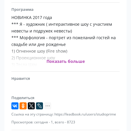
Программа
НОВИНКА 2017 года
*** Я - художник ( интерактивное шоу с участием
невесты и подружек невесты)
*** Морфология - портрет из пожеланий гостей на
свадьбе или дне рожденье
1) Огненное шоу (Fire show)
2) Проекционное шоу
Показать больше
3) Тесла Шоу
4) Световые картины
5) Зеркальное фрик шоу
Нравится
6) Песочное шоу
7) Мимы и Аниматоры
Поделиться
8) Выездной Бар и Тир
9) Шоу мыльных пузырей
10) Лазерное шоу
Ссылка на эту страницу: https://leadbook.ru/users/studioprime
11) Лазермен шоу
Просмотров: сегодня - 1, всего - 8723
12) Шоу гигантских мыльных пузырей