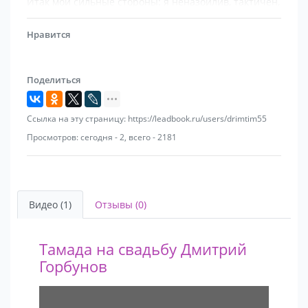
Итак мои сильные стороны: я неназойлив, тактичен,
всегда позитивен, музыкален и оригинален. Лучшее
сочетание цены и качества услуг. Помогу не просто
Нравится
провести праздник, но и полностью организовать
Ваше торжество.
Поделиться
Ссылка на эту страницу: https://leadbook.ru/users/drimtim55
Просмотров: сегодня - 2, всего - 2181
Видео (1)
Отзывы (0)
Тамада на свадьбу Дмитрий
Горбунов