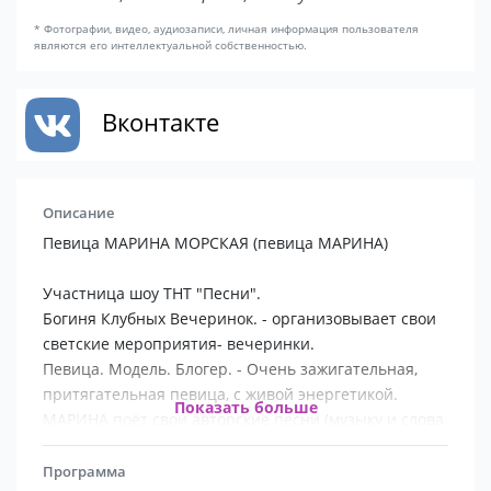
* Фотографии, видео, аудиозаписи, личная информация пользователя
являются его интеллектуальной собственностью.
Вконтакте
Описание
Певица МАРИНА МОРСКАЯ (певица МАРИНА)
Участница шоу ТНТ "Песни".
Богиня Клубных Вечеринок. - организовывает свои
светские мероприятия- вечеринки.
Певица. Модель. Блогер. - Очень зажигательная,
притягательная певица, с живой энергетикой.
Показать больше
МАРИНА поёт свои авторские песни (музыку и слова
пишет сама).
Любит любить. И очень хочет - побольше добра в
Программа