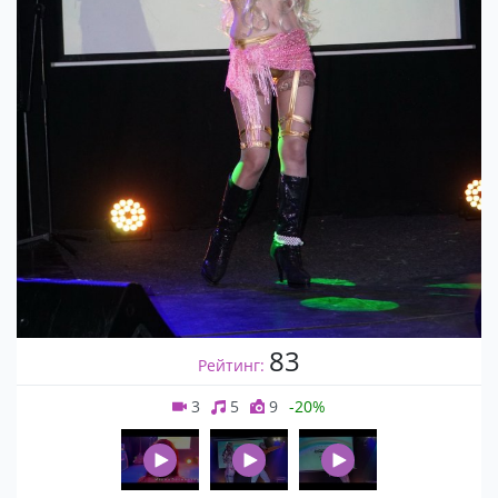
83
Рейтинг:
3
5
9
-20%