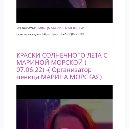
Из анкеты:
Певица МАРИНА МОРСКАЯ
Ссылка на видео: https://youtu.be/cQQRav30lBY
КРАСКИ СОЛНЕЧНОГО ЛЕТА С
МАРИНОЙ МОРСКОЙ (
07.06.22) -( Организатор
певица МАРИНА МОРСКАЯ)