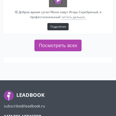
🤣 Доброе время суток! Меня зовут Игopь Сepeбряный, я
профессиональный
читать дальше..
Подробнее
Посмотреть всех
LEADBOOK
subscribe@leadbook.ru