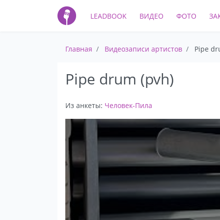
LEADBOOK
ВИДЕО
ФОТО
ЗА
Главная
Видеозаписи артистов
Pipe dr
Pipe drum (pvh)
Из анкеты:
Человек-Пила