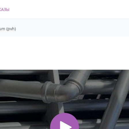
КАЗЫ
um (pvh)