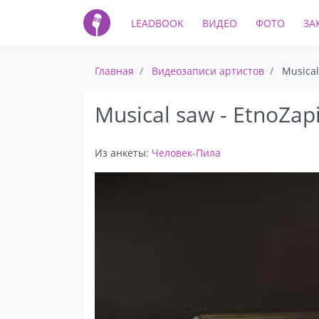
LEADBOOK
ВИДЕО
ФОТО
ЗА
Главная
Видеозаписи артистов
Musical
Musical saw - EtnoZap
Из анкеты:
Человек-Пила