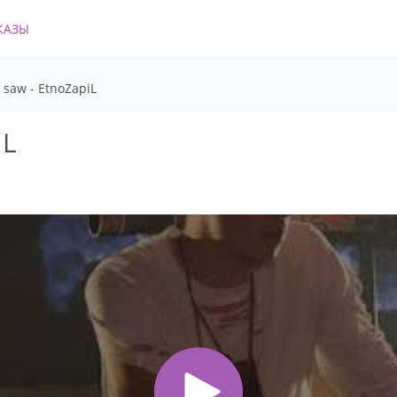
КАЗЫ
 saw - EtnoZapiL
iL