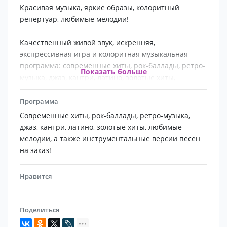
Красивая музыка, яркие образы, колоритный
репертуар, любимые мелодии!
Качественный живой звук, искренняя,
экспрессивная игра и колоритная музыкальная
программа: современные хиты, рок-баллады, ретро-
Показать больше
музыка, джаз, кантри, латино, золотые хиты,
любимые мелодии, а также инструментальные
версии песен на заказ!
Программа
Форматы выступления: соло, музыка для встречи
Cовременные хиты, рок-баллады, ретро-музыка,
гостей, скрипка и песочное шоу, музыкальный
джаз, кантри, латино, золотые хиты, любимые
сюрприз для любимого человека!
мелодии, а также инструментальные версии песен
Скрипка на свадьбу, музыка на корпоратив,
на заказ!
музыкальное поздравление на юбилей!
Большой опыт работы на лучших концертных
Нравится
площадках Челябинска, огромный репертуар и
индивидуальный подход к каждому заказу! Свой
универсальный комплект звукового оборудования!
Поделиться
Подарите Вашим гостям волшебные звуки скрипки –