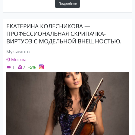
Подробнее
ЕКАТЕРИНА КОЛЕСНИКОВА —
ПРОФЕССИОНАЛЬНАЯ СКРИПАЧКА-
ВИРТУОЗ С МОДЕЛЬНОЙ ВНЕШНОСТЬЮ.
БОЛЕЕ 300 УСПЕШНО ПРОВЕДЕННЫХ
Музыканты
МЕРОПРИЯТИЙ И ДОВОЛЬНЫХ
Москва
ЗАКАЗЧИКОВ.
1
7
-5%