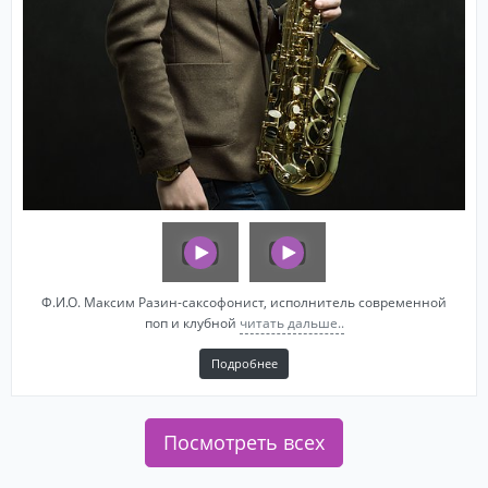
Ф.И.О. Максим Разин-саксофонист, исполнитель современной
поп и клубной
читать дальше..
Подробнее
Посмотреть всех