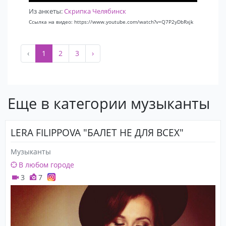
Из анкеты:
Скрипка Челябинск
Ссылка на видео: https://www.youtube.com/watch?v=Q7P2yDbRxjk
‹
1
2
3
›
Еще в категории музыканты
LERA FILIPPOVA "БАЛЕТ НЕ ДЛЯ ВСЕХ"
Музыканты
В любом городе
3
7