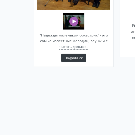
P
и
"Надежды маленький оркестрик" - это
а
самые известные мелодии, лаунж и с
читать дальше..
Подробнее