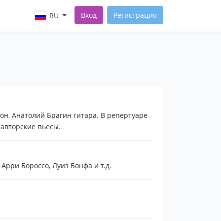
Вход
Регистрация
RU
он, Анатолий Брагин гитара. В репертуаре
, авторские пьесы.
Арри Бороссо, Луиз Бонфа и т.д.