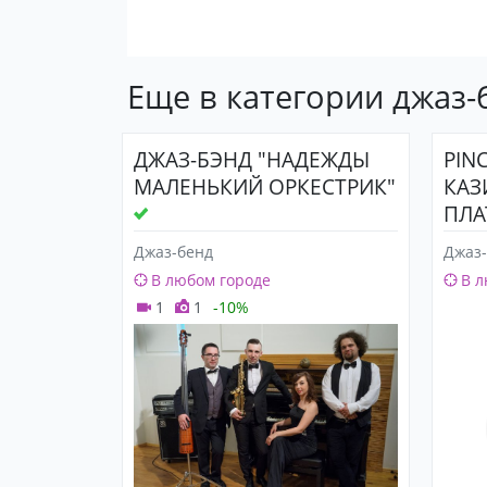
Еще в категории джаз-
ДЖАЗ-БЭНД "НАДЕЖДЫ
PIN
МАЛЕНЬКИЙ ОРКЕСТРИК"
КАЗ
ПЛА
АЗА
Джаз-бенд
Джаз
В любом городе
В л
1
1
-10%