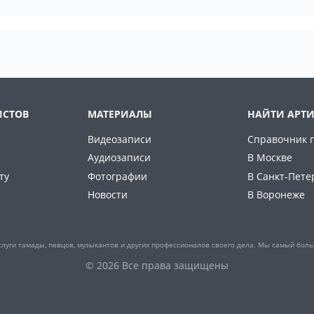
ИСТОВ
МАТЕРИАЛЫ
НАЙТИ АРТИ
Видеозаписи
Справочник 
Аудиозаписи
В Москве
ту
Фотографии
В Санкт-Пете
Новости
В Воронеже
слуги тамады, певцов, музыкантов и других профессионалов своего дела. Мы самый боль
© 2026 Все права защищены