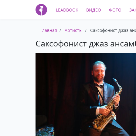
LEADBOOK
ВИДЕО
ФОТО
ЗА
Главная
Артисты
Саксофонист джаз ан
Саксофонист джаз ансам