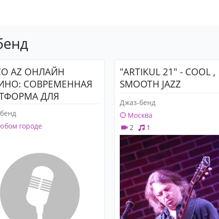
бенд
CO AZ ОНЛАЙН
"ARTIKUL 21" - COOL ,
ИНО: СОВРЕМЕННАЯ
SMOOTH JAZZ
ТФОРМА ДЛЯ
Джаз-бенд
РТНЫХ ИГР
-бенд
Москва
юбом городе
2
1