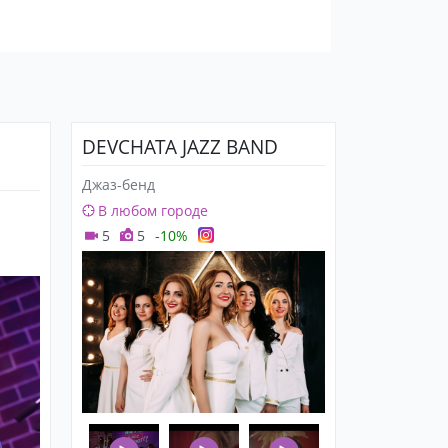
DEVCHATA JAZZ BAND
Джаз-бенд
В любом городе
5
5
-10%