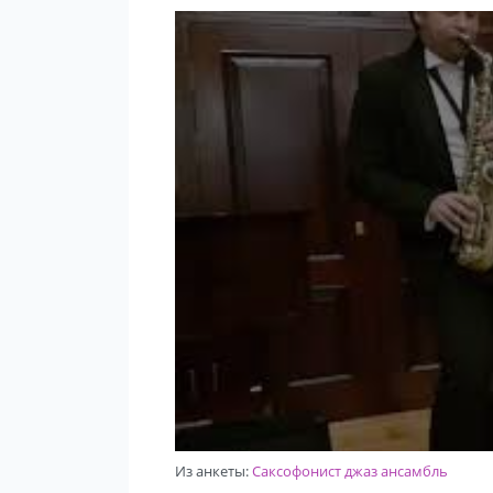
Из анкеты:
Саксофонист джаз ансамбль