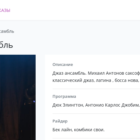
КАЗЫ
самбль
бль
Описание
Джаз ансамбль. Михаил Антонов саксоф
классический джаз, латина , босса нова
Программа
Дюк Элингтон, Антонио Карлос Джобим, 
Райдер
Бек лайн, комбики свои.