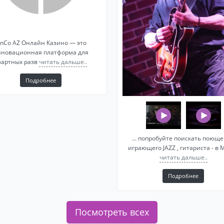
inCo AZ Онлайн Казино — это
нновационная платформа для
зартных разв
читать дальше..
Подробнее
... попробуйте поискать поюще
играющего JAZZ , гитариста - в 
читать дальше..
Подробнее
Посмотреть всех