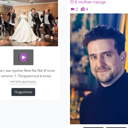
В любом городе
2
4
ет, мы группа New Na-Na! И если
 хотите: 1. Погрузиться в атмо
читать дальше..
Подробнее