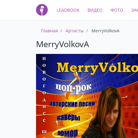
LEADBOOK
ВИДЕО
ФОТО
ЗА
Главная
Артисты
MerryVolkovA
MerryVolkovA