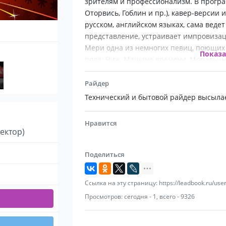
зрителям и профессионализм. В програ
Оторвись, Гоблин и пр.), кавер-версии 
русском, английском языках, сама веде
представление, устраивает импровизац
Мери одна из немногих певиц, поющих
Показ
пола: Чиж, Машина времени, Моральный 
Райдер
Технический и бытовой райдер высылае
Нравится
ектор)
Поделиться
Ссылка на эту страницу: https://leadbook.ru/use
Просмотров: сегодня - 1, всего - 9326