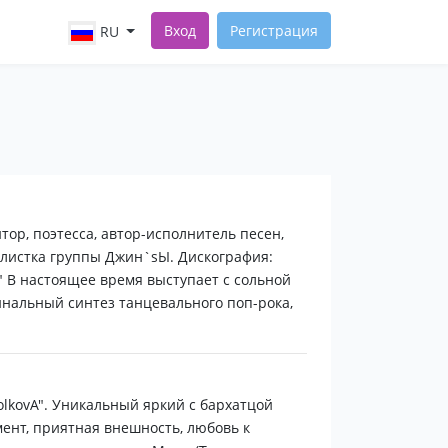
Вход
Регистрация
RU
тор, поэтесса, автор-исполнитель песен,
солистка группы Джин`sЫ. Дискография:
н!" В настоящее время выступает с сольной
нальный синтез танцевального поп-рока,
olkovA". Уникальный яркий с бархатцой
ент, приятная внешность, любовь к