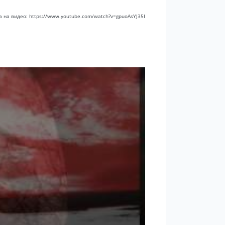
а на видео: https://www.youtube.com/watch?v=gpuoAsYJ35I