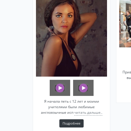
Прив
вы
Я начала петь с 12 лет и моими
учителями были любимые
англоязычные исп
читать дальше..
Подробнее