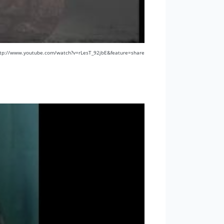
ttp://www.youtube.com/watch?v=rLesT_92jbE&feature=share