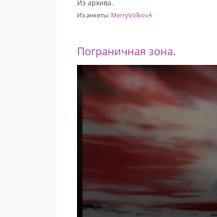
Из архива.
Из анкеты:
MerryVolkovA
Пограничная зона.