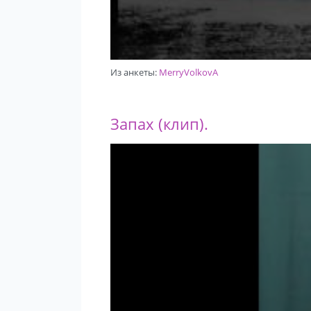
Из анкеты:
MerryVolkovA
Запах (клип).