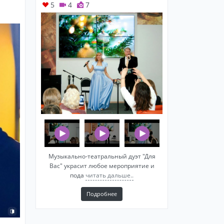
5
4
7
Музыкально-театральный дуэт "Для
Вас" украсит любое мероприятие и
пода
читать дальше..
Подробнее