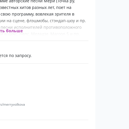
мме авторские песни Мери (Точка ру,
известных хитов разных лет, поет на
т свою программу, вовлекая зрителя в
ии на сцене, флэшмобы, стэндап-шоу и пр.
 песни исполнителей противоположного
ать больше
кодекс, Лепс, Меладзе, Maroon 5 и пр.
тся по запросу.
rs/merryvolkova