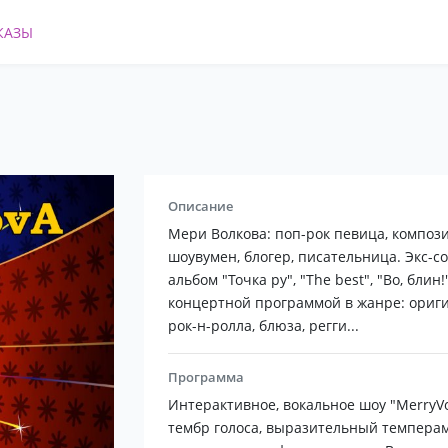
КАЗЫ
Описание
Мери Волкова: поп-рок певица, компози
шоувумен, блогер, писательница. Экс-
альбом "Точка ру", "The best", "Во, бли
концертной программой в жанре: ориги
рок-н-ролла, блюза, регги...
Программа
Интерактивное, вокальное шоу "MerryV
тембр голоса, выразительный темперам