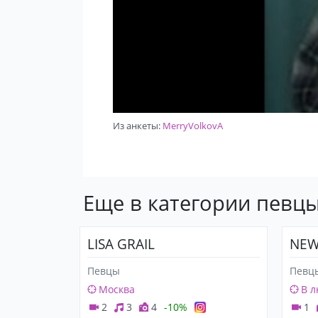
Из анкеты:
MerryVolkovA
Еще в категории певц
LISA GRAIL
NEW
Певцы
Певц
Москва
В л
2
3
4
-10%
1