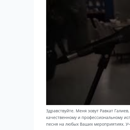
Здравствуйте. Меня зовут Равкат Галиев,
качественному и профессиональному исп
песня на любых Ваших мероприятиях. Учас