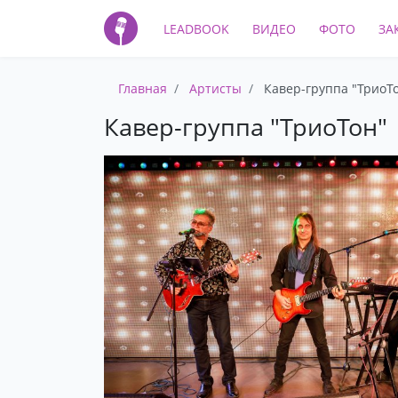
LEADBOOK
ВИДЕО
ФОТО
ЗА
Главная
Артисты
Кавер-группа "ТриоТ
Кавер-группа "ТриоТон"