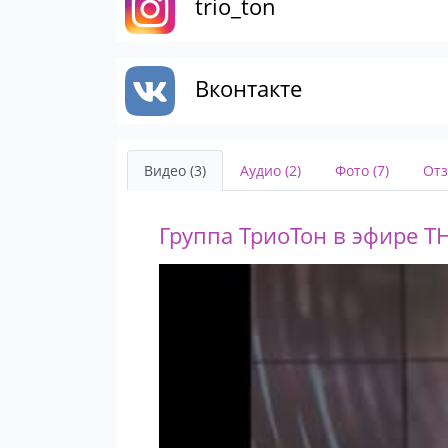
trio_ton
Вконтакте
Видео (3)
Аудио (2)
Фото (7)
Отз
Группа ТриоТон в эфире ТН