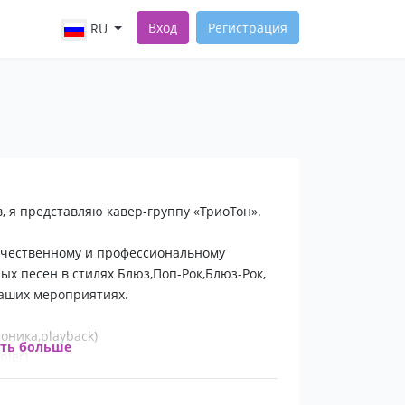
Вход
Регистрация
RU
в, я представляю кавер-группу «ТриоТон».
качественному и профессиональному
х песен в стилях Блюз,Поп-Рок,Блюз-Рок,
Ваших мероприятиях.
моника,playback)
ать больше
ler)
 лет. Публика очень тепло и восторженно