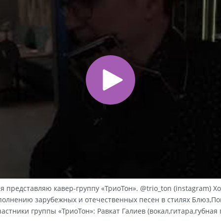
 я представляю кавер-группу «ТриоТон». @trio_ton (instagram) 
олнению зарубежных и отечественных песен в стилях Блюз,Поп-
тники группы «ТриоТон»: Равкат Галиев (вокал,гитара,губная г