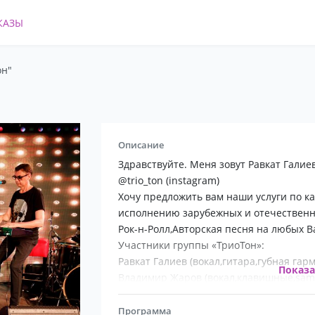
КАЗЫ
он"
Описание
Здравствуйте. Меня зовут Равкат Галие
@trio_ton (instagram)
Хочу предложить вам наши услуги по 
исполнению зарубежных и отечественны
Рок-н-Ролл,Авторская песня на любых 
Участники группы «ТриоТон»:
Равкат Галиев (вокал,гитара,губная гар
Показ
Владимир Жаров (вокал,клавишные,samp
Артур Акшаев(гитара)
Работаем в этой сфере больше двадцати
Программа