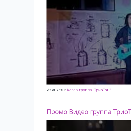
Из анкеты:
Кавер-группа "ТриоТон"
Промо Видео группа Трио