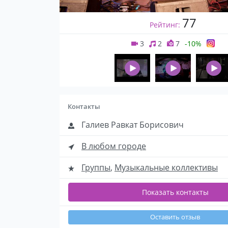
77
Рейтинг:
3
2
7
-10%
Контакты
Галиев Равкат Борисович
В любом городе
Группы
,
Музыкальные коллективы
Показать контакты
Оставить отзыв