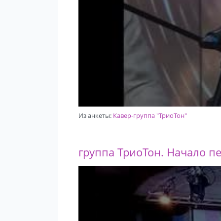
Из анкеты:
Кавер-группа "ТриоТон"
группа ТриоТон. Начало пе