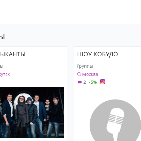
пы
ЗЫКАНТЫ
ШОУ КОБУДО
пы
Группы
утск
Москва
2
-5%