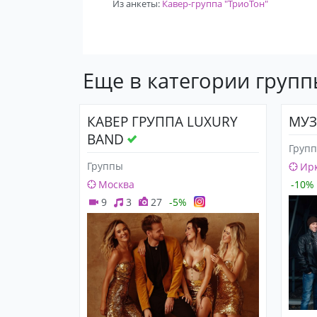
Из анкеты:
Кавер-группа "ТриоТон"
Еще в категории груп
КАВЕР ГРУППА LUXURY
МУ
BAND
Груп
Группы
Ирк
Москва
-10%
9
3
27
-5%