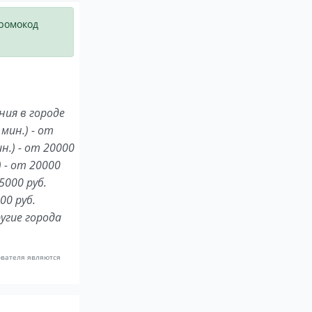
Johnny B.Goode (Chuck Berry)
Lets Twist Again (Chuddy Checker)
промокод
I Feel Good (James Brown)
You never can tell (Chuck Berry)
Blue Suede Shoes (Elvis Presley)
Skin Deep (Buddy Guy)
Lou-Easy-Ann (J.J.Cale)
ия в городе
Abracadabra (Steve Miller Band)
мин.) - от
Walk of Life (Dire Straits)
н.) - от 20000
The Road to Hell (Chris Rea)
) - от 20000
5000 руб.
00 руб.
Блюз Шанхай (Е.Маргулис)
Мой друг лучше всех играет блюз (гр.
угие города
За тех,кто в море (гр.Машина Времени)
Поворот (гр.Машина Времени)
ователя являются
Мечта сбывается ( Ю.Антонов)
Марионетки (гр.Машина Времени)
Для меня нет тебя прекрасней (Ю.Анто
20 лет спустя (Ю.Антонов)