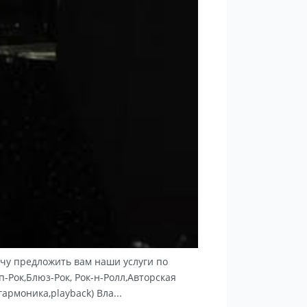
Хочу предложить вам наши услуги по
Рок,Блюз-Рок, Рок-н-Ролл,Авторская
армоника,playback) Вла...