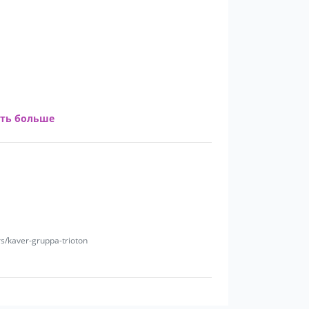
ворное
иалами можно ознакомиться на наших
ать больше
s/kaver-gruppa-trioton