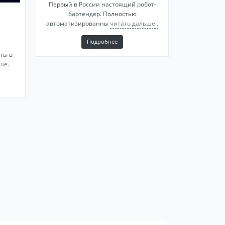
Первый в России настоящий робот-
бартендер. Полностью
автоматизированны
читать дальше..
Подробнее
ты в
ше..