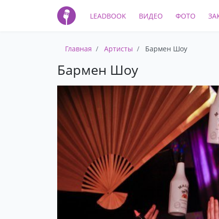
LEADBOOK
ВИДЕО
ФОТО
ЗА
Главная
Артисты
Бармен Шоу
Бармен Шоу