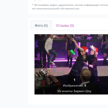
* Фотографии, видео, аудиозаписи, личная информация польз
его интеллектуальной собственностью.
Фото (5)
Отзывы (0)
1
Изображений:
5
Из анкеты:
Бармен Шоу