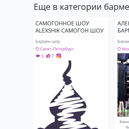
Еще в категории барм
САМОГОННОЕ ШОУ
АЛЕ
ALEXSHIK САМОГОН ШОУ
БАР
Бармен-шоу
Барм
Санкт-Петербург
Мо
3
7
Алек
б