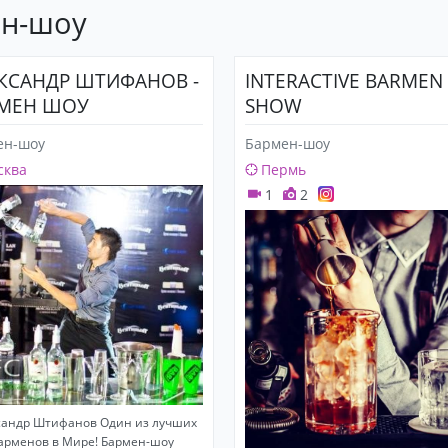
ен-шоу
КСАНДР ШТИФАНОВ -
INTERACTIVE BARMEN
МЕН ШОУ
SHOW
ен-шоу
Бармен-шоу
сква
Пермь
1
2
сандр Штифанов Один из лучших
арменов в Мире! Бармен-шоу