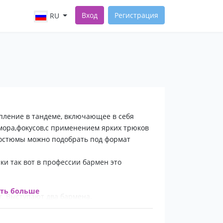
Вход
Регистрация
RU
пление в тандеме, включающее в себя
мора,фокусов,с применением ярких трюков
костюмы можно подобрать под формат
ки так вот в профессии бармен это
ать больше
т. Выступают два бармена.