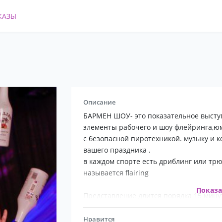
КАЗЫ
Описание
БАРМЕН ШОУ- это показательное высту
элементы рабочего и шоу флейринга,ю
с безопасной пиротехникой. музыку и 
вашего праздника .
в каждом спорте есть дриблинг или трю
называется flairing
Показ
Представление длится порядка 15 мину
За это время на вашем мероприятии:
Нравится