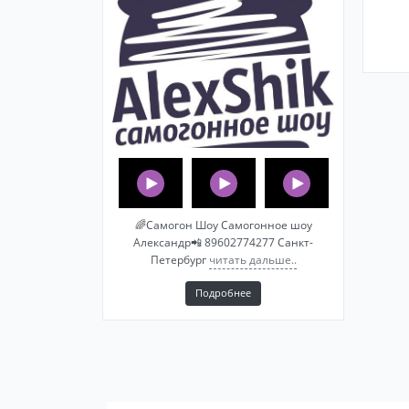
🌈Самогон Шоу Самогонное шоу
Александр📲 89602774277 Санкт-
Петербург
читать дальше..
Подробнее