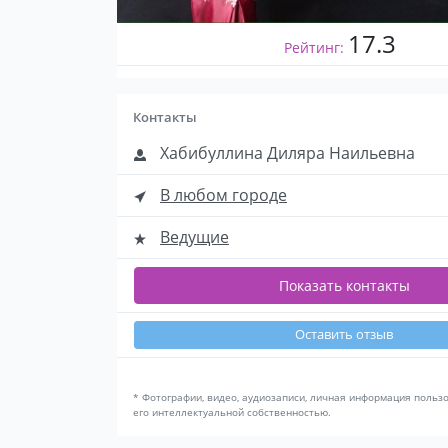
17.3
Рейтинг:
Контакты
Хабибуллина Диляра Наильевна
В любом городе
Ведущие
Показать контакты
Оставить отзыв
* Фотографии, видео, аудиозаписи, личная информация польз
его интеллектуальной собственностью.