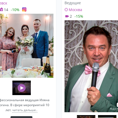
Ведущие
евск
14
-10%
Москва
2
-15%
фессиональная ведущая Иляна
огина. В сфере мероприятий 10
лет.
читать дальше..