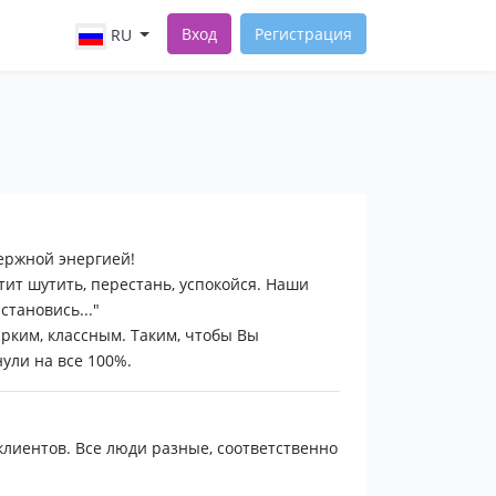
Вход
Регистрация
RU
держной энергией!
тит шутить, перестань, успокойся. Наши
становись..."
рким, классным. Таким, чтобы Вы
ули на все 100%.
лиентов. Все люди разные, соответственно