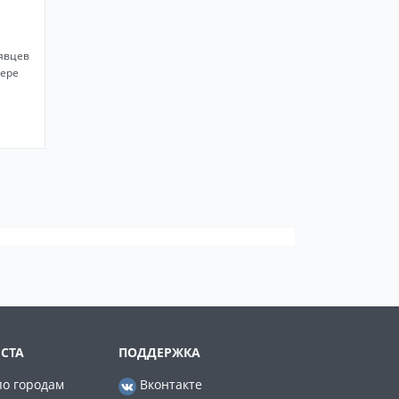
явцев
фере
СТА
ПОДДЕРЖКА
по городам
Вконтакте