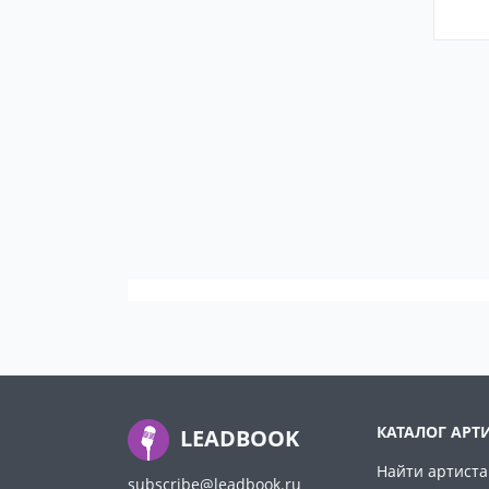
КАТАЛОГ АРТ
LEADBOOK
Найти артиста
subscribe@leadbook.ru