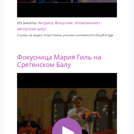
Из анкеты:
Актриса, Фокусник, Иллюзионист -
авторские шоу!
Ссылка на видео: https://www.youtube.com/watch?v=OIuyR-4-Qgk
Фокусница Мария Гиль на
Сретенском Балу