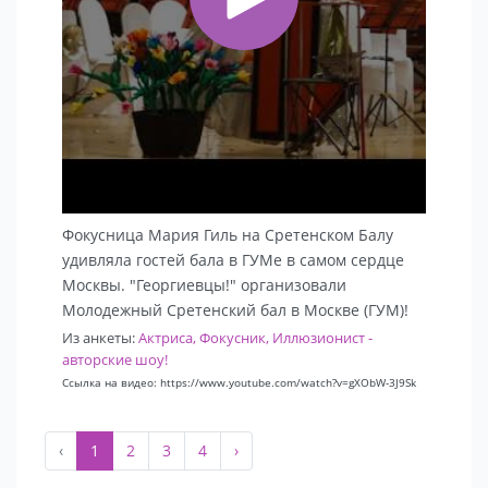
Фокусница Мария Гиль на Сретенском Балу
удивляла гостей бала в ГУМе в самом сердце
Москвы. "Георгиевцы!" организовали
Молодежный Сретенский бал в Москве (ГУМ)!
Из анкеты:
Актриса, Фокусник, Иллюзионист -
авторские шоу!
Ссылка на видео: https://www.youtube.com/watch?v=gXObW-3J9Sk
‹
1
2
3
4
›