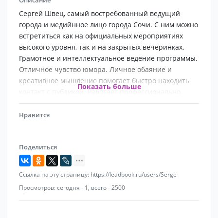
Сергей Швец, самый востребованный ведущий
города и медийнное лицо города Сочи. С ним можно
встретиться как на официальных мероприятиях
высокого уровня, так и на закрытых вечеринках.
Грамотное и интеллектуальное ведение программы.
Отличное чувство юмора. Личное обаяние и
креативное мышление помогает быстро находить
Показать больше
контакт с публикой. Работает профессионально,
режиссер-сценарист с
высшим образованием, знает, как сделать шоу и что
Нравится
сказать публике. Опыт работы на региональных
каналах радио и телевидении, имеет ряд авторских
Поделиться
программ. Является автором текстов для команд
КВН.
Работал художественным руководителем в отделе
Ссылка на эту страницу: https://leadbook.ru/users/Serge
культуры Центрального района г. Сочи.
Просмотров: сегодня - 1, всего - 2500
Как конферансье и ведущий работал на банкетах и
презентациях международного и
правительственного статуса, пикники в горах и на