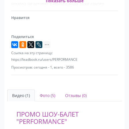
Показать больше
номера не оставят равнодушным даже самого
притязательного зрителя! Мы будем рады
сотрудничеству именно с Вами!!!Обращайтесь по
Нравится
тел. 89043495243, и шоу-балет "PERFORMANCE"
сделает Ваш праздник незабываемым
Поделиться
Ссылка на эту страницу:
https://leadbook.ru/users/PERFORMANCE
Просмотров: сегодня - 1, всего - 3586
Видео (1)
Фото (5)
Отзывы (0)
ПРОМО ШОУ-БАЛЕТ
"PERFORMANCE"