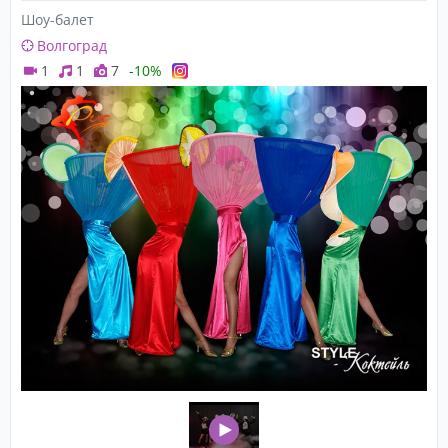
Шоу-балет
Волгоград
1
1
7
-10%