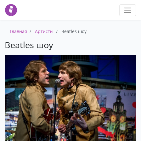
Главная
Артисты
Beatles шоу
Beatles шоу