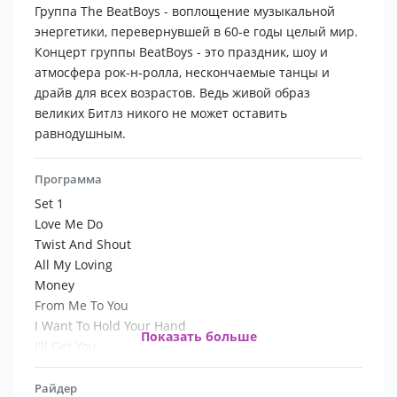
Группа The BeatBoys - воплощение музыкальной
энергетики, перевернувшей в 60-е годы целый мир.
Концерт группы BeatBoys - это праздник, шоу и
атмосфера рок-н-ролла, нескончаемые танцы и
драйв для всех возрастов. Ведь живой образ
великих Битлз никого не может оставить
равнодушным.
Программа
Set 1
Love Me Do
Twist And Shout
All My Loving
Money
From Me To You
I Want To Hold Your Hand
Показать больше
I'll Get You
She Loves You
Thank You Girl
Райдер