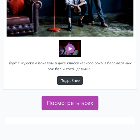
Дуэт с мужским вокалом в духе классического рока и бессмертных
рок-бал
читать дальше..
Подробнее
Посмотреть всех