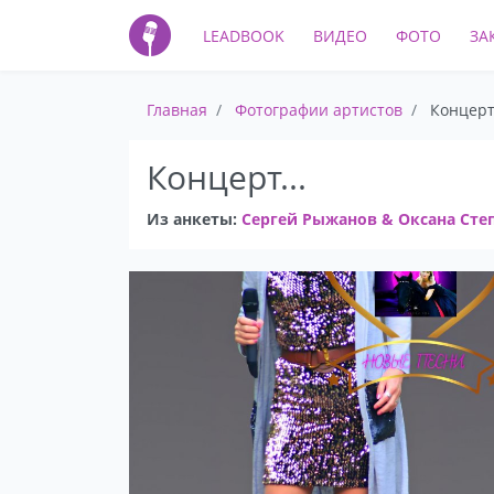
LEADBOOK
ВИДЕО
ФОТО
ЗА
Главная
Фотографии артистов
Концерт.
Концерт...
Из анкеты:
Сергей Рыжанов & Оксана Сте