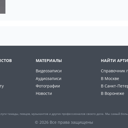
ИСТОВ
МАТЕРИАЛЫ
НАЙТИ АРТИ
Видеозаписи
Справочник 
Аудиозаписи
В Москве
ту
Фотографии
В Санкт-Пете
Новости
В Воронеже
слуги тамады, певцов, музыкантов и других профессионалов своего дела. Мы самый боль
© 2026 Все права защищены