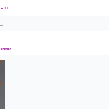
КАЗЫ
..
панова