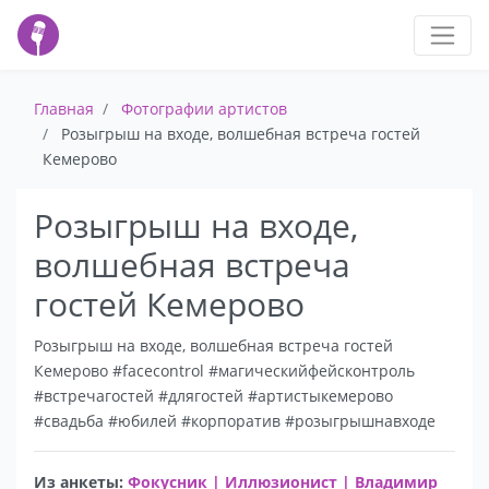
Главная
Фотографии артистов
Розыгрыш на входе, волшебная встреча гостей
Кемерово
Розыгрыш на входе,
волшебная встреча
гостей Кемерово
Розыгрыш на входе, волшебная встреча гостей
Кемерово #facecontrol #магическийфейсконтроль
#встречагостей #длягостей #артистыкемерово
#свадьба #юбилей #корпоратив #розыгрышнавходе
Из анкеты:
Фокусник | Иллюзионист | Владимир