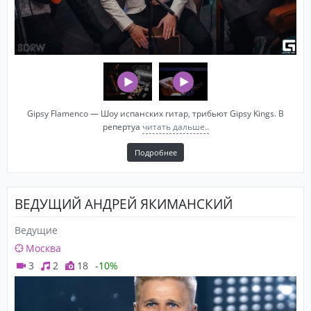
Gipsy Flamenco — Шоу испанских гитар, трибьют Gipsy Kings. В
репертуа
читать дальше..
Подробнее
ВЕДУЩИЙ АНДРЕЙ ЯКИМАНСКИЙ
Ведущие
Москва
3
2
18
-10%