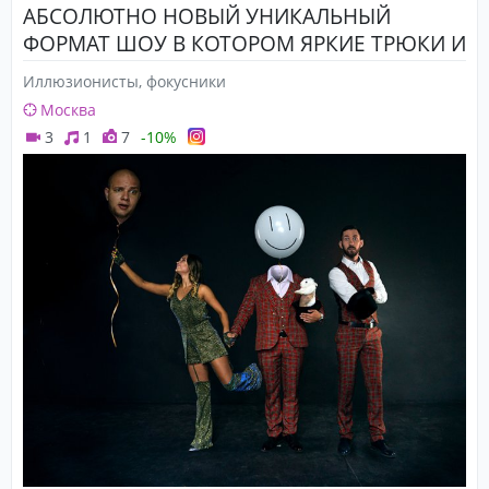
АБСОЛЮТНО НОВЫЙ УНИКАЛЬНЫЙ
ФОРМАТ ШОУ В КОТОРОМ ЯРКИЕ ТРЮКИ И
ВИЗУАЛЬНАЯ МАГИЯ ВЗОРВУТ ДОБРЫМИ
Иллюзионисты, фокусники
ЭМОЦИЯМИ ВАШЕМ МЕРОПРИЯТИЕ!
Москва
3
1
7
-10%