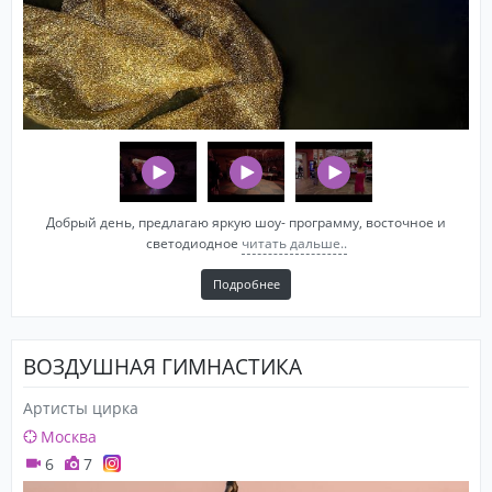
Добрый день, предлагаю яркую шоу- программу, восточное и
светодиодное
читать дальше..
Подробнее
ВОЗДУШНАЯ ГИМНАСТИКА
Артисты цирка
Москва
6
7