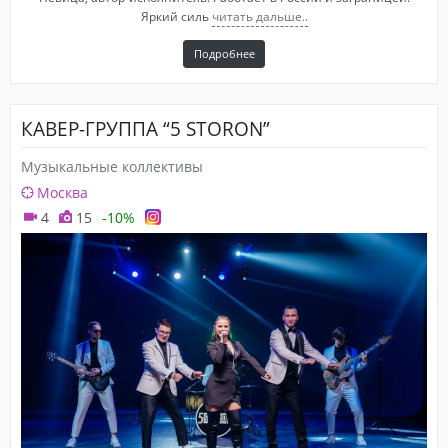
Яркий силь
читать дальше..
Подробнее
КАВЕР-ГРУППА “5 STORON”
Музыкальные коллективы
Москва
4
15
-10%