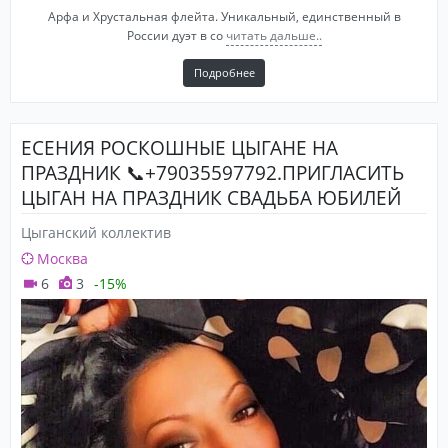
Арфа и Хрустальная флейта. Уникальный, единственный в
России дуэт в со
читать дальше..
Подробнее
ЕСЕНИЯ РОСКОШНЫЕ ЦЫГАНЕ НА
ПРАЗДНИК 📞+79035597792.ПРИГЛАСИТЬ
ЦЫГАН НА ПРАЗДНИК СВАДЬБА ЮБИЛЕЙ
ДЕНЬ РОЖДЕНИЯ📞+79035597792 ЕСЕНИЯ
Цыганский коллектив
Москва
6
3
-15%