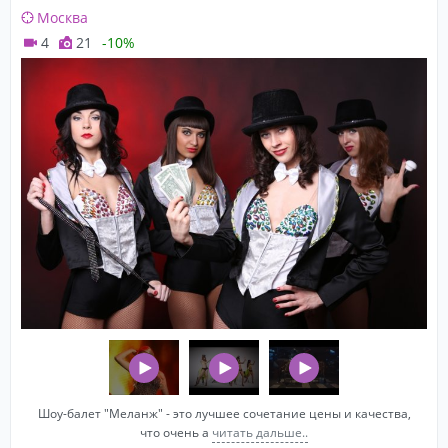
Москва
4
21
-10%
Шоу-балет "Меланж" - это лучшее сочетание цены и качества,
что очень а
читать дальше..