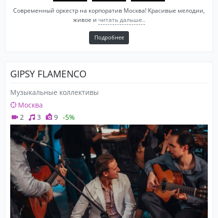
Современный оркестр на корпоратив Москва! Красивые мелодии,
живое и
читать дальше..
Подробнее
GIPSY FLAMENCO
Музыкальные коллективы
Москва
2
3
9
-5%