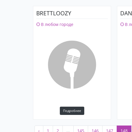
BRETTLOOZY
DAN
В любом городе
В л
Подробнее
‹
1
2
...
145
146
147
148