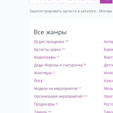
Зарегистрировать артиста в каталоге - Москва
Все жанры
DJ для праздника
Акте
397
Артисты цирка
Барм
255
Видеографы
Вирт
31
Деды Морозы и снегурочки
Детс
36
Жонглеры
Иллю
21
Йога
Клас
7
Модели на мероприятие
Музы
17
Организация мероприятий
Ориг
265
Продюсеры
Рост
40
Тамада
Танц
109