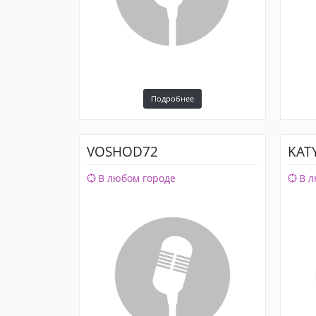
Подробнее
VOSHOD72
KAT
В любом городе
В л