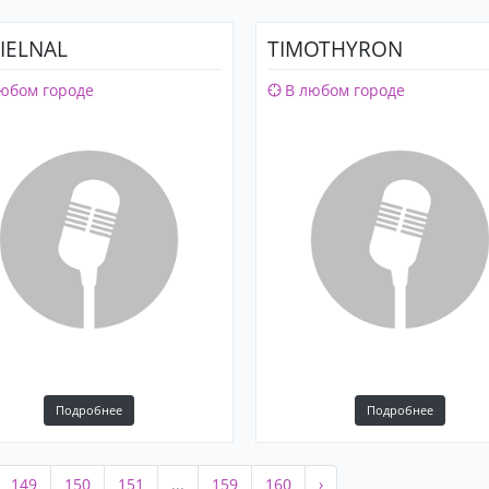
IELNAL
TIMOTHYRON
юбом городе
В любом городе
Подробнее
Подробнее
149
150
151
...
159
160
›