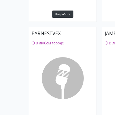
Подробнее
EARNESTVEX
JAM
В любом городе
В л