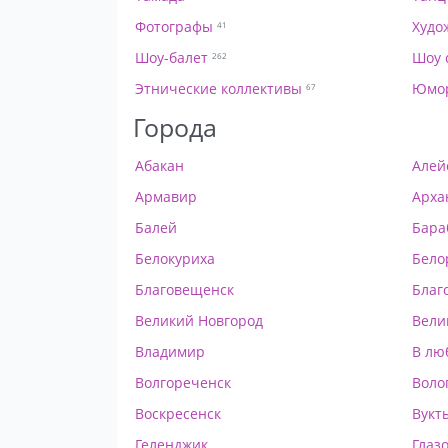
Фотографы
Худо
41
Шоу-балет
Шоу 
262
Этнические коллективы
Юмо
67
Города
Абакан
Алей
Армавир
Арха
Балей
Бара
Белокуриха
Бело
Благовещенск
Благ
Великий Новгород
Вели
Владимир
В лю
Волгореченск
Воло
Воскресенск
Вукт
Геленджик
Глаз