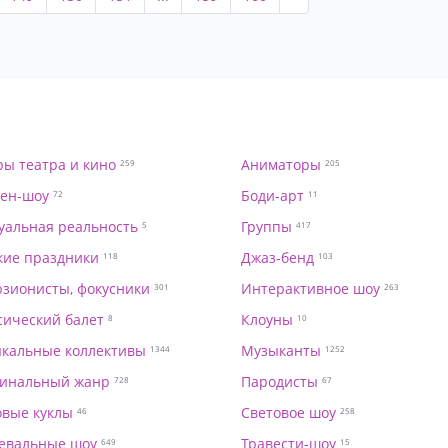
ры театра и кино
Аниматоры
259
205
ен-шоу
Боди-арт
72
11
уальная реальность
Группы
5
417
кие праздники
Джаз-бенд
118
103
зионисты, фокусники
Интерактивное шоу
301
263
сический балет
Клоуны
8
10
кальные коллективы
Музыканты
1344
1252
инальный жанр
Пародисты
728
67
овые куклы
Световое шоу
46
258
евальные шоу
Травести-шоу
649
15