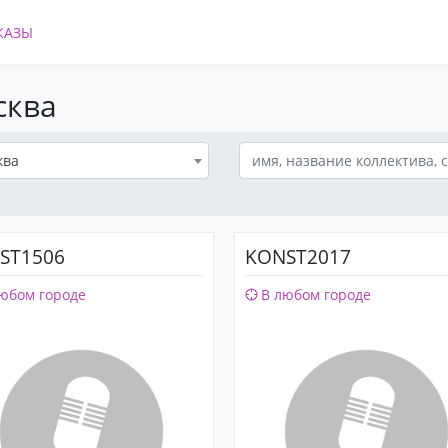
КАЗЫ
сква
ква
IST1506
KONST2017
юбом городе
В любом городе