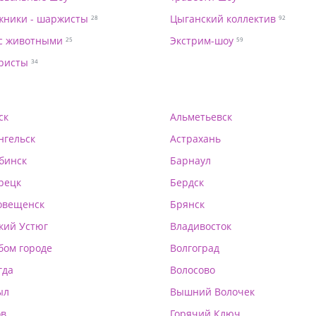
жники - шаржисты
Цыганский коллектив
28
92
с животными
Экстрим-шоу
25
59
ристы
34
ск
Альметьевск
нгельск
Астрахань
бинск
Барнаул
рецк
Бердск
овещенск
Брянск
кий Устюг
Владивосток
бом городе
Волгоград
гда
Волосово
ыл
Вышний Волочек
ов
Горячий Ключ