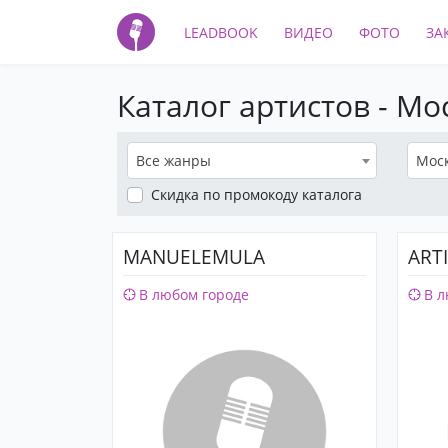
LEADBOOK
ВИДЕО
ФОТО
ЗА
Каталог артистов - Мо
Все жанры
Мос
Скидка
по промокоду каталога
MANUELEMULA
ART
В любом городе
В л