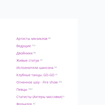
Артисты мюзиклов
90
Ведущие
715
Двойники
85
Живые статуи
29
Исполнители шансона
54
Клубные танцы, GO-GO
41
Огненное шоу - Fire show
202
Певцы
1061
Статисты (Актеры массовки)
6
Фольклор
92