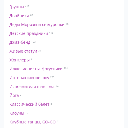
Группы
417
Двойники
85
Деды Морозы и снегурочки
36
Детские праздники
118
Джаз-бенд
103
Живые статуи
29
Жонглеры
21
Иллюзионисты, фокусники
301
Интерактивное шоу
263
Исполнители шансона
54
Йога
7
Классический балет
8
Клоуны
10
Клубные танцы, GO-GO
41