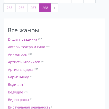
265
266
267
268
›
Все жанры
DJ для праздника
397
Актеры театра и кино
259
Аниматоры
205
Артисты мюзиклов
90
Артисты цирка
255
Бармен-шоу
72
Боди-арт
11
Ведущие
715
Видеографы
31
Виртуальная реальность
5