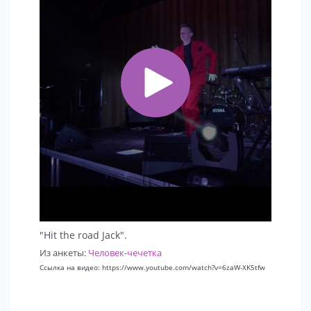
"Hit the road Jack".
Из анкеты:
Человек-чечетка
Ссылка на видео: https://www.youtube.com/watch?v=6zaW-XK5tfw