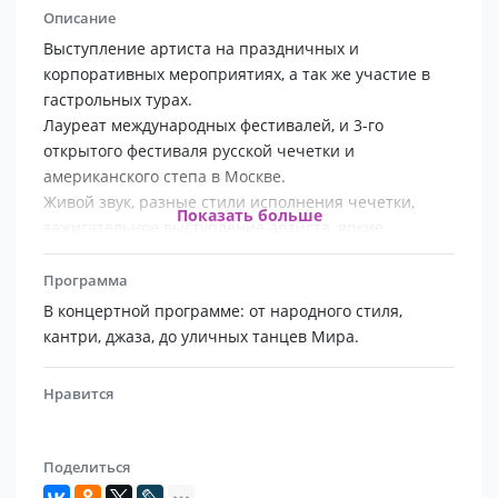
Описание
Выступление артиста на праздничных и
корпоративных мероприятиях, а так же участие в
гастрольных турах.
Лауреат международных фестивалей, и 3-го
открытого фестиваля русской чечетки и
американского степа в Москве.
Живой звук, разные стили исполнения чечетки,
Показать больше
зажигательное выступление артиста, яркие
костюмы - все это украсит ваши праздничные
мероприятия!
Программа
В концертной программе артиста 8 танцевальных
В концертной программе: от народного стиля,
номеров: от народного стиля, джаза, до уличных
кантри, джаза, до уличных танцев Мира.
танцев Мира.
Артист так же проводит мастер-классы по чечетке
Нравится
(tap dance) со зрителем.
Поделиться