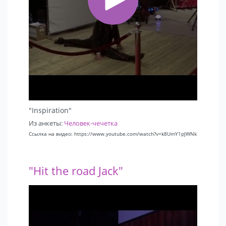
"Inspiration"
Из анкеты:
Человек-чечетка
Ссылка на видео: https://www.youtube.com/watch?v=k8UmY1pJWNk
"Hit the road Jack"