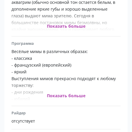
аквагрим (обычно основной тон остается белым, в
дополнение яркие губы и хорошо выделенные
глаза) выдают мима зрителю. Сегодня в
большинстве постановок мимы безмолвны, но
Показать больше
крайне эмоциональны, что и притягивает любого,
даже самого искушенного зрителя!)
Программа
Весёлые мимы в различных образах:
- классика
- французский (европейский)
- яркий
Выступления мимов прекрасно подходят к любому
торжеству:
- дни рождения
Показать больше
- юбилей
- свадьбы
- презентации
Райдер
- банкеты
отсутствует
- фуршеты