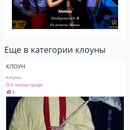
Мимы
Изображений:
6
Из анкеты:
Мимы
Еще в категории клоуны
КЛОУН
Клоуны
В любом городе
3