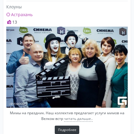
Клоуны
Астрахань
13
Мимы на праздник. Наш коллектив предлагает услуги мимов на
Велком встр
читать дальше..
Подробнее