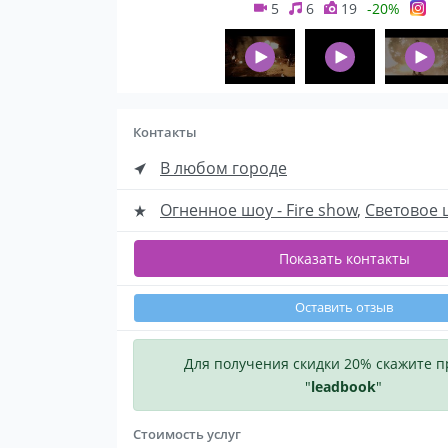
5
6
19
-20%
Контакты
В любом городе
Огненное шоу - Fire show
,
Световое 
Показать контакты
Оставить отзыв
Для получения скидки 20% скажите 
"
leadbook
"
Стоимость услуг