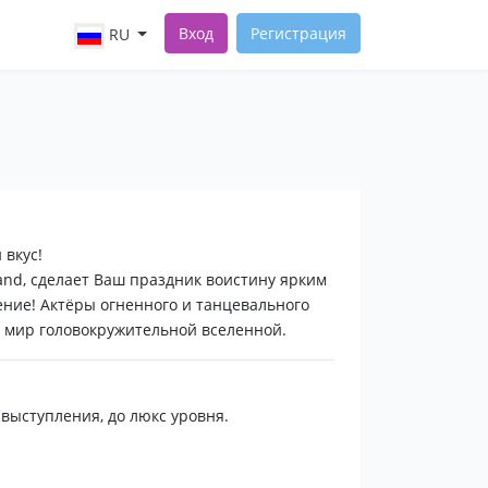
Вход
Регистрация
RU
 вкус!
and, сделает Ваш праздник воистину ярким
ение! Актёры огненного и танцевального
й мир головокружительной вселенной.
выступления, до люкс уровня.