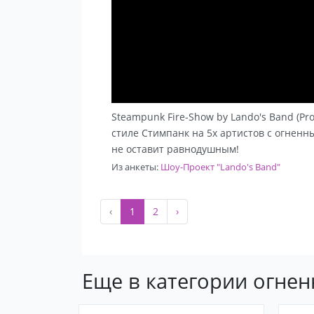
Steampunk Fire-Show by Lando's Band (Prom
стиле Стимпанк на 5х артистов с огнен
не оставит равнодушным!
Из анкеты:
Шоу-Проект "Lando's Band"
‹
1
2
›
Еще в категории огненн