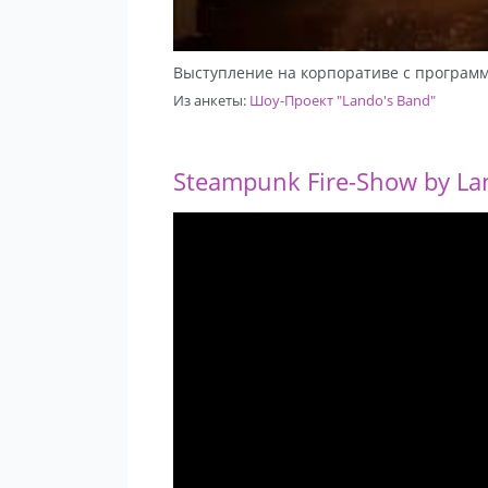
Выступление на корпоративе с програм
Из анкеты:
Шоу-Проект "Lando's Band"
Steampunk Fire-Show by La