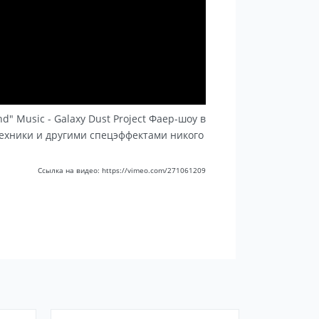
nd" Music - Galaxy Dust Project Фаер-шоу в
техники и другими спецэффектами никого
Ссылка на видео: https://vimeo.com/271061209