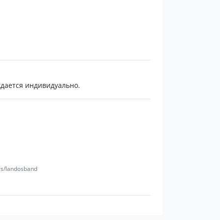
дается индивидуально.
rs/landosband