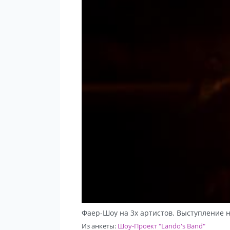
Фаер-Шоу на 3х артистов. Выступление 
Из анкеты:
Шоу-Проект "Lando's Band"