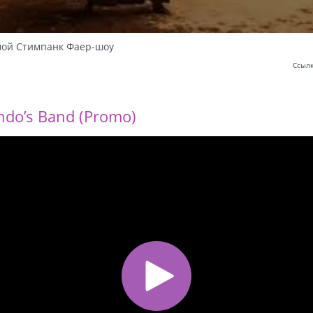
мой Стимпанк Фаер-шоу
Ссылк
ndo’s Band (Promo)