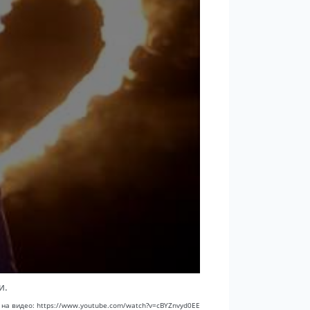
и.
 на видео: https://www.youtube.com/watch?v=cBYZnvyd0EE