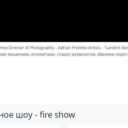
o) Director of Photography - Adrian Proleiko Artists - "Lando's Ba
ными машинами, огнемётами, спаркл реквизитом, обилием пиро
ое шоу - fire show