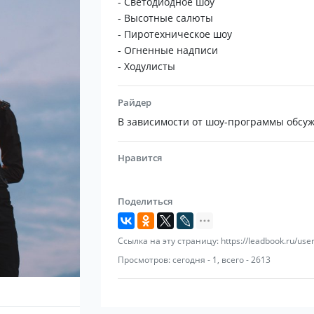
- Светодиодное шоу
- Высотные салюты
- Пиротехническое шоу
- Огненные надписи
- Ходулисты
Райдер
В зависимости от шоу-программы обсуж
Нравится
Поделиться
Ссылка на эту страницу: https://leadbook.ru/use
Просмотров: сегодня - 1, всего - 2613