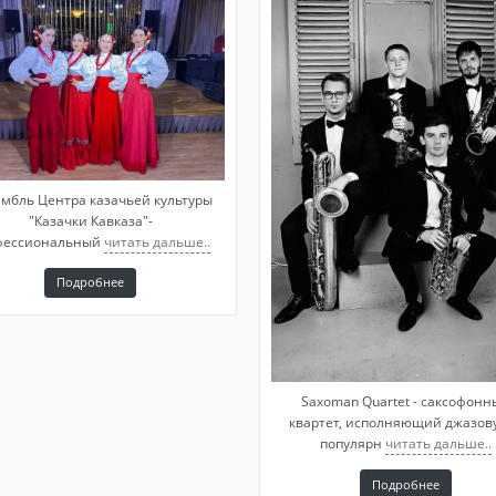
мбль Центра казачьей культуры
"Казачки Кавказa"-
фесcионaльный
читать дальше..
Подробнее
Saxoman Quartet - саксофонн
квартет, исполняющий джазов
популярн
читать дальше..
Подробнее