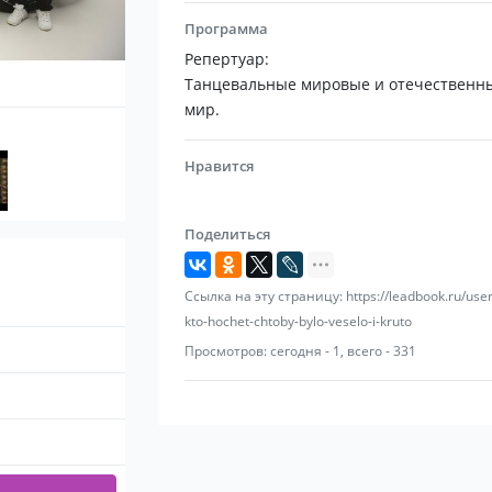
Состав 3 артиста:
Программа
Женский или Мужской вокал
Репертуар:
Гитара или Перкуссия
Танцевальные мировые и отечественные 
Саксофон
мир.
Группа выступает под записанное музык
Нравится
диджеем или под полностью живое соп
Поделиться
Ссылка на эту страницу: https://leadbook.ru/use
kto-hochet-chtoby-bylo-veselo-i-kruto
Просмотров: сегодня - 1, всего - 331