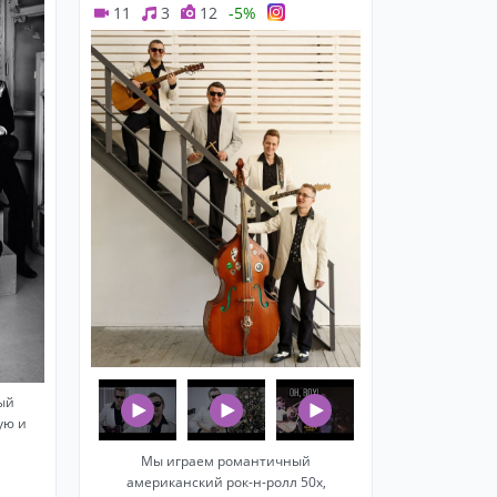
11
3
12
-5%
ый
ую и
Мы играем романтичный
американский рок-н-ролл 50х,