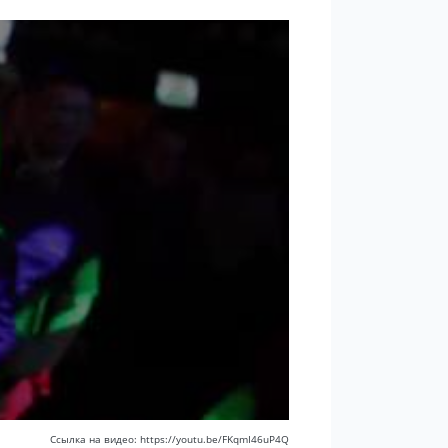
Ссылка на видео: https://youtu.be/FKqmI46uP4Q