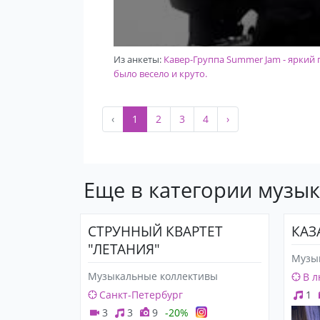
Из анкеты:
Кавер-Группа Summer Jam - яркий п
было весело и круто.
‹
1
2
3
4
›
Еще в категории музы
СТРУННЫЙ КВАРТЕТ
КАЗ
"ЛЕТАНИЯ"
Музы
Музыкальные коллективы
В л
Санкт-Петербург
1
3
3
9
-20%