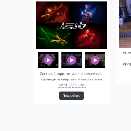
Aнcа
прo
Состав: 2 скрипки, альт, виолончель.
Руководить квартета и автор аранж
читать дальше..
Подробнее