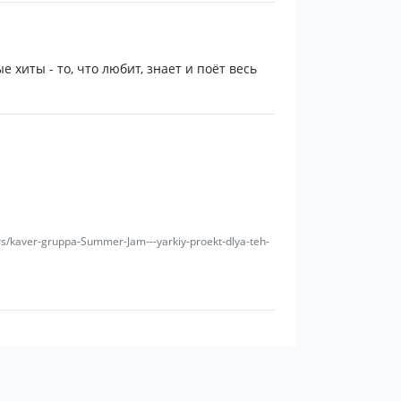
хиты - то, что любит, знает и поёт весь
альное сопровождение (playback), с
ровождение музыкального коллектива.
rs/kaver-gruppa-Summer-Jam---yarkiy-proekt-dlya-teh-