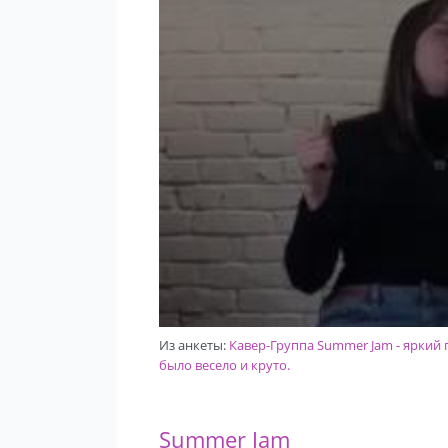
Из анкеты:
Кавер-Группа Summer Jam - яркий п
было весело и круто.
Summer Jam