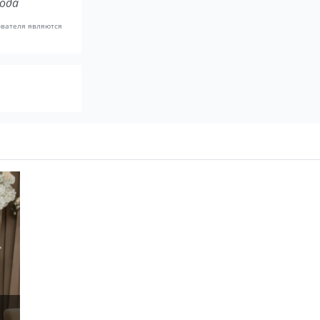
рода
ователя являются