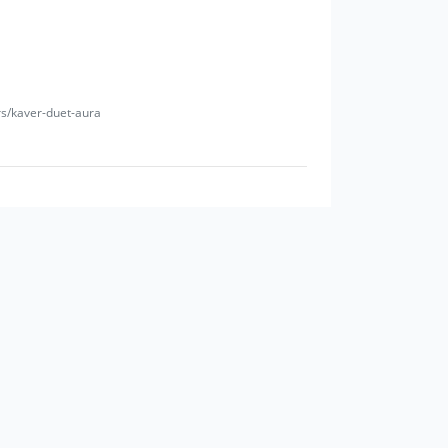
сит яркого красочного выступления?!?
ь зажигательные композиции специально
rs/kaver-duet-aura