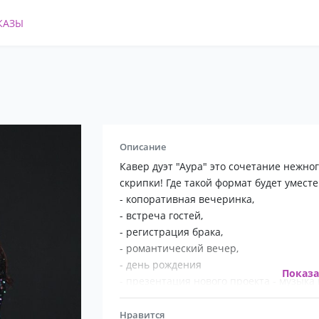
КАЗЫ
Описание
Кавер дуэт "Аура" это сочетание нежно
скрипки! Где такой формат будет умест
- копоративная вечеринка,
- встреча гостей,
- регистрация брака,
- романтический вечер,
- день рождения
Показ
- презентация нового проекта - музыка 
мероприятии,а
мы поможем Вам по-новому взглянуть 
Нравится