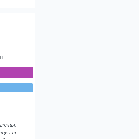
ты
ления,
ащения