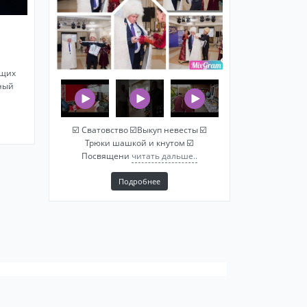
ящих
ный
☑️ Сватовство ☑️Выкуп невесты ☑️
Трюки шашкой и кнутом ☑️
Посвящени
читать дальше..
Подробнее