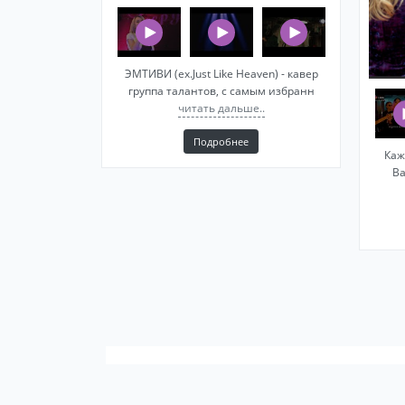
ЭМТИВИ (ex.Just Like Heaven) - кавер
группа талантов, с самым избранн
читать дальше..
Подробнее
Каж
Ba