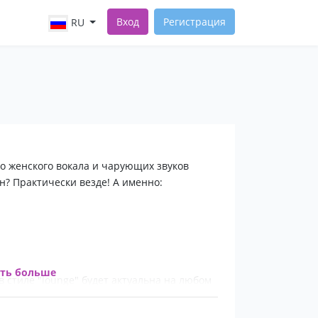
Вход
Регистрация
RU
го женского вокала и чарующих звуков
ен? Практически везде! А именно:
ать больше
в стиле "lounge" будет актуальна на любом
на привычное звучание любимых песен!