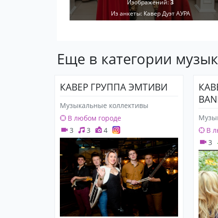
Изображений:
3
Из анкеты:
Кавер Дуэт АУРА
Еще в категории музы
КАВЕР ГРУППА ЭМТИВИ
КАВ
BAN
Музыкальные коллективы
Музы
В любом городе
3
3
4
В л
3