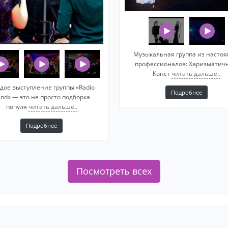
Музыкальная группа из насто
профессионалов: Харизматич
Конст
читать дальше..
дое выступление группы «Radio
Подробнее
nd» — это не просто подборка
популя
читать дальше..
Подробнее
Посмотреть всех