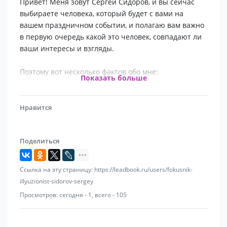
Привет! Меня зовут Сергей Сидоров, и вы сейчас
выбираете человека, который будет с вами на
вашем праздничном событии, и полагаю вам важно
в первую очередь какой это человек, совпадают ли
ваши интересы и взгляды.
Поэтому вот несколько фактов обо мне:
Показать больше
— Променял карьеру железнодорожника на карьеру
иллюзиониста.
Нравится
— Закадрил фокусами свою жену.
— Снимался в интервью для телеканала Губерния.
Поделиться
— Единственный фокусник, которого звали работать
в места не столь отдаленные.
Ссылка на эту страницу: https://leadbook.ru/users/fokusnik-
Если говорить про профессиональную часть моей
illyuzionist-sidorov-sergey
жизни, то я:
Просмотров: сегодня - 1, всего - 105
• Занимаюсь фокусами с 17 лет.
• Профессионально стал выступать с 20 лет.
• Выступал для компаний РЖД, Сбербанк, МТС, ЛГСС,