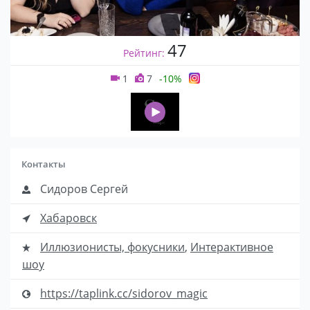
47
Рейтинг:
1
7
-10%
Контакты
Сидоров Сергей
Хабаровск
Иллюзионисты, фокусники
,
Интерактивное
шоу
https://taplink.cc/sidorov_magic