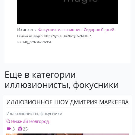
Из анкеты:
Фокусник-иллюзионист Сидоров Сергей
Ссылка на видео: https://youtu.be/UvtgHVZMHKE?
si=BMQ_i9YNsh79W9S4
Еще в категории
иллюзионисты, фокусники
ИЛЛЮЗИОННОЕ ШОУ ДМИТРИЯ МАРКЕЕВА
Иллюзионисты, фокусники
Нижний Новгород
3
25