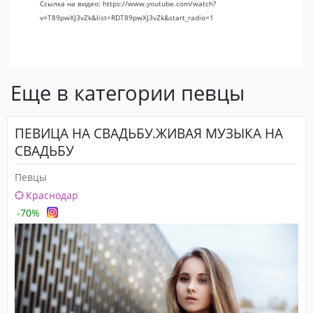
Ссылка на видео: https://www.youtube.com/watch?
v=T89pwXJ3vZk&list=RDT89pwXJ3vZk&start_radio=1
Еще в категории певцы
ПЕВИЦА НА СВАДЬБУ.ЖИВАЯ МУЗЫКА НА
СВАДЬБУ
Певцы
Краснодар
-70%