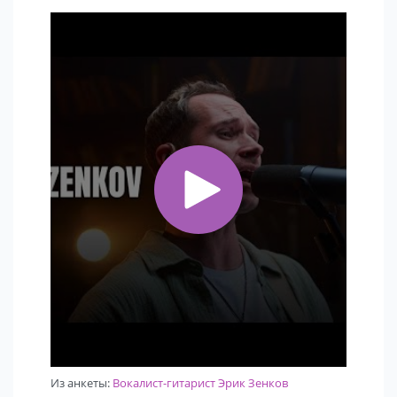
Из анкеты:
Вокалист-гитарист Эрик Зенков