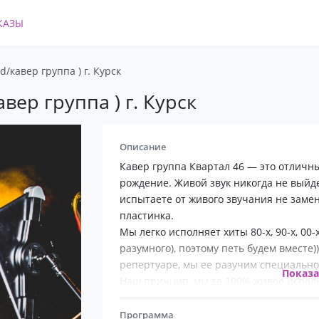
КАЗЫ
d/кавер группа ) г. Курск
вер группа ) г. Курск
Описание
Кавер группа Квартал 46 — это отличны
рождение. Живой звук никогда не выйде
испытаете от живого звучания не замен
пластинка.
Мы легко исполняет хиты 80-х, 90-х, 00
разумного), поэтому петь будем вместе)
репертуаре, мы ее разучим специально 
Показ
Наш принцип, мы за 100% живое исполн
подкладок и автотюна вокала!
Состав группы 5 человек:
Программа