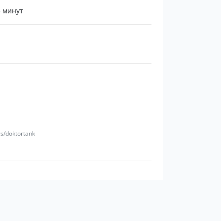
5 минут
rs/doktortank