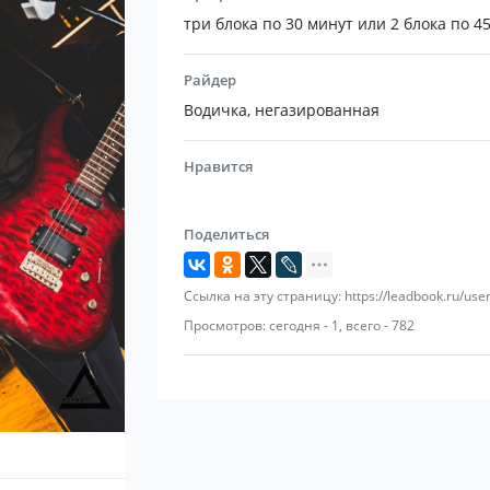
Максим Танков – гитара, вокал
три блока по 30 минут или 2 блока по 4
Антон Зубков – соло гитара, вокал
Елена Разинкова – клавишные, вокал
Райдер
Алексей Пьяных – бас гитара, вокал
Водичка, негазированная
Букреев Юра — барабаны
Нравится
Поделиться
Ссылка на эту страницу: https://leadbook.ru/use
Просмотров: сегодня - 1, всего - 782