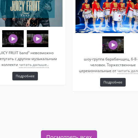
JUICY FRUIT band" невозможно
епутать с другим музыкальным
шоу-группа барабанщиц, 6-8-
коллекти
читать дальше..
человек. Торжественные
церемониальные от
читать дал
Подробнее
Подробнее
Посмотреть всех