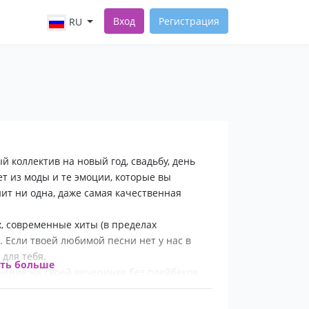
Вход
Регистрация
RU
й коллектив на новый год, свадьбу, день
т из моды и те эмоции, которые вы
ит ни одна, даже самая качественная
-х, современные хиты (в пределах
). Если твоей любимой песни нет у нас в
для тебя.
ать больше
ение на твоей вечеринке без плейбеков,