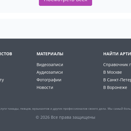
ИСТОВ
МАТЕРИАЛЫ
НАЙТИ АРТИ
Видеозаписи
Справочник 
Аудиозаписи
В Москве
ту
Фотографии
В Санкт-Пете
Новости
В Воронеже
слуги тамады, певцов, музыкантов и других профессионалов своего дела. Мы самый боль
© 2026 Все права защищены