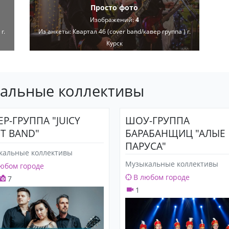
Просто фото
Изображений:
4
г.
Из анкеты:
Квартал 46 (cover band/кавер группа ) г.
Курск
кальные коллективы
ЕР-ГРУППА "JUICY
ШОУ-ГРУППА
IT BAND"
БАРАБАНЩИЦ "АЛЫЕ
ПАРУСА"
кальные коллективы
Музыкальные коллективы
юбом городе
В любом городе
7
1