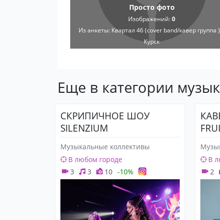
Просто фото
Изображений:
0
Из анкеты:
Квартал 46 (cover band/кавер группа ) 
Курск
Еще в категории музы
СКРИПИЧНОЕ ШОУ
КАВ
SILENZIUM
FRU
Музыкальные коллективы
Музы
В любом городе
В л
3
3
10
-10%
2