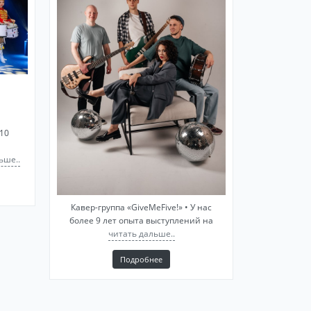
10
ьше..
Кавер-группа «GiveMeFive!» • У нас
более 9 лет опыта выступлений на
читать дальше..
Подробнее