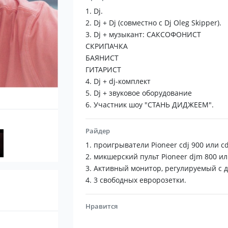
Александр играет эксклюзивные сеты 
1. Dj.
HOUSE.
2. Dj + Dj (совместно с Dj Oleg Skipper).
3. Dj + музыкант: САКСОФОНИСТ
СКРИПАЧКА
БАЯНИСТ
ГИТАРИСТ
4. Dj + dj-комплект
5. Dj + звуковое оборудование
6. Участник шоу "СТАНЬ ДИДЖЕЕМ".
Райдер
1. проигрыватели Pioneer cdj 900 или cdj
2. микшерский пульт Pioneer djm 800 ил
3. Активный монитор, регулируемый с ди
4. 3 свободных евророзетки.
Нравится