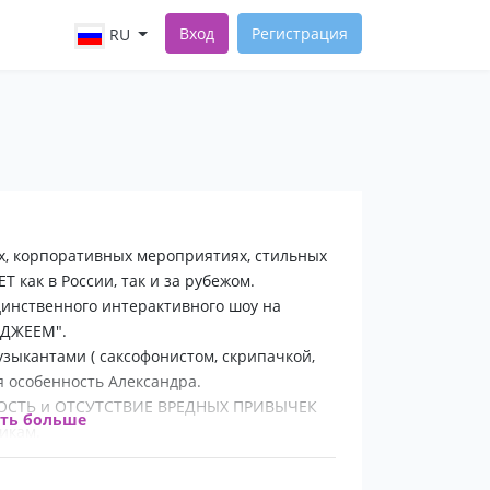
Вход
Регистрация
RU
ях, корпоративных мероприятиях, стильных
Т как в России, так и за рубежом.
единственного интерактивного шоу на
ИДЖЕЕМ".
узыкантами ( саксофонистом, скрипачкой,
я особенность Александра.
СТЬ и ОТСУТСТВИЕ ВРЕДНЫХ ПРИВЫЧЕК
ать больше
икам.
ОЙ музыке "БЕЗ КРАЙНОСТЕЙ" (без шансона