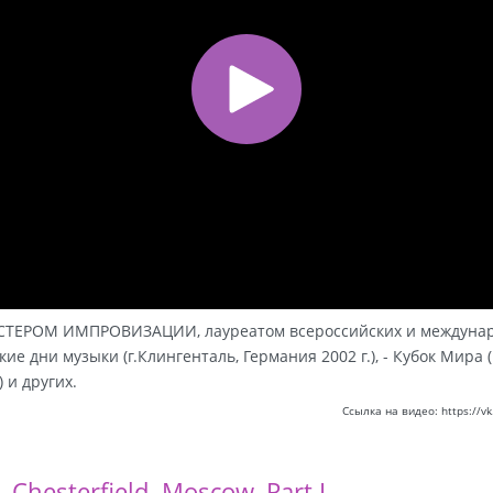
СТЕРОМ ИМПРОВИЗАЦИИ, лауреатом всероссийских и междунар
е дни музыки (г.Клингенталь, Германия 2002 г.), - Кубок Мира (г
) и других.
Ссылка на видео: https://
hesterfield. Moscow. Part I.