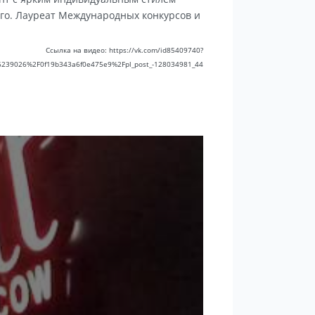
го. Лауреат Международных конкурсов и
Ссылка на видео: https://vk.com/id85409740?
6239026%2F0f19b343a6f0e475e9%2Fpl_post_-128034981_44