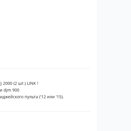
с ВИНИЛА от РЕТРО до LOUNGE и DEEP
 2000 (2 шт.) LINK !
и djm 900
джейского пульта ('12 или '15).