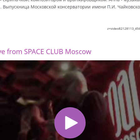
 Выпускница Московской консерватории имени П.И. Чайковско
z=video82128113_45
Live from SPACE CLUB Moscow