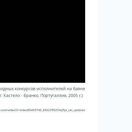
одных конкурсов исполнителей на баяне
. Кастело - Бранко, Португаллия, 2005 г.)
vk.com/video?z=video85409740_456239025%2Fpl_cat_updates