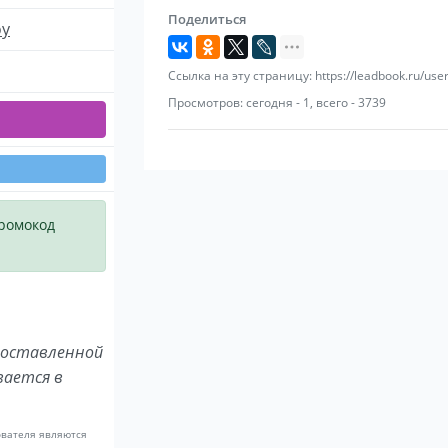
Поделиться
оу
Ссылка на эту страницу: https://leadbook.ru/use
Просмотров: сегодня - 1, всего - 3739
промокод
поставленной
вается в
ователя являются