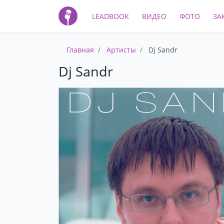
LEADBOOK
ВИДЕО
ФОТО
ЗА
Главная
Артисты
Dj Sandr
Dj Sandr