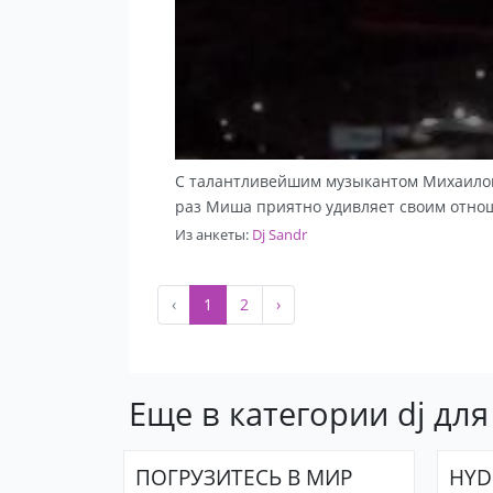
С талантливейшим музыкантом Михаилом 
раз Миша приятно удивляет своим отнош
Из анкеты:
Dj Sandr
‹
1
2
›
Еще в категории dj дл
ПОГРУЗИТЕСЬ В МИР
HYD