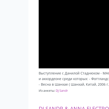
Выступление с Данилой Стаднюком - МА
и аккордеоне среди которых: - Фогтландски
- Весна в Шанхае ( Шанхай, Китай, 2006 г.
Из анкеты:
Dj Sandr
DJ SANDR & ANNA ELECTRO. C