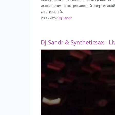
исполнения и потрясающей энергетикой.
фестивалей.
Из анкеты:
Dj Sandr
Dj Sandr & Syntheticsax - 