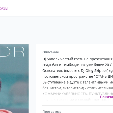
КАЗЫ
Описание
Dj Sandr - частый гость на презентаци
свадьбах и тимбилдинах уже более 20 ЛЕ
Основатель (вместе с Dj Oleg Skipper) 
постсоветском пространстве "СТАНЬ Д
Выступление в дуэте с талантливыми м
баянистом, гитаристом) - отличительна
КОММУНИКАБЕЛЬНОСТЬ, ПУНКТУАЛЬНО
Показ
внушают доверие и спокойствие заказч
Dj Sandr отдаёт предпочтение СТИЛЬН
и без транса).
Программа