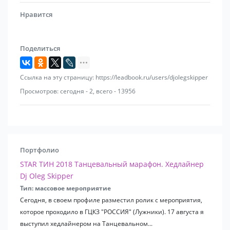
Сотрудничество с компаниями:
Нравится
Schwarzkopf,
Wella,
Procter & Gamble,
Поделиться
Volkswagen Group,
Phoenix Yachting,
Danon,
Ссылка на эту страницу: https://leadbook.ru/users/djolegskipper
Ernst & Young,
Просмотров: сегодня - 2, всего - 13956
Объединённая Металлургическая Компания,
Петрокоммерц Банк,
РТС,
МЕЖРЕГИОНГАЗ,
EMEX,
Портфолио
ESET NOD32
STAR ТИН 2018 Танцевальный марафон. Хедлайнер
Главгосэкспертиза
Dj Oleg Skipper
Тип: массовое мероприятие
Сотрудничесство со следующими клубами:
Сегодня, в своем профиле разместил ролик с мероприятия,
Sky Club. Malta. Dragonara Road, Paceville, St. Julian's.
которое проходило в ГЦКЗ "РОССИЯ" (Лужники). 17 августа я
(Мальта),
выступил хедлайнером на Танцевальном...
Casino Club. Sun City (ЮАР, Сан-Сити),