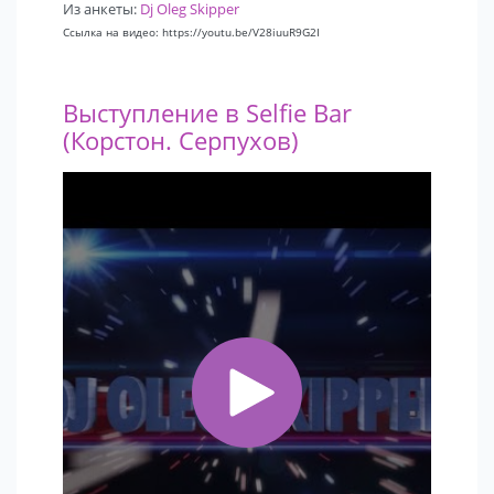
Из анкеты:
Dj Oleg Skipper
Ссылка на видео: https://youtu.be/V28iuuR9G2I
Выступление в Selfie Bar
(Корстон. Серпухов)