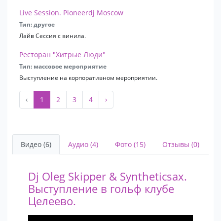
Caravanserai-Maho Beach. Saint Martin. (Сен-Мартен,
Live Session. Pioneerdj Moscow
Карибские острова),
Тип: другое
Hotel Tivoli (Лиссабон, Португалия)
Лайв Сессия с винила.
Club Arsenal (Задар, Хорватия)
Club Splendid Budva (Черногория)
Ресторан "Хитрые Люди"
Club David Johnes (Мармарис, Турция)
Тип: массовое мероприятие
Клуб: Famous (Москва)
Выступление на корпоративном мероприятии.
Клуб: Rock Vegas (Москва)
‹
1
2
3
4
›
Клуб: Progressive Daddy
Клуб Pacha (Москва)
Ресторан: Хитрые Люди
Ресторан "Севен" (Москва, Дмитровский переулок 7)
Видео (6)
Аудио (4)
Фото (15)
Отзывы (0)
Cеть ресторанов Temple Bar
Dj Oleg Skipper & Syntheticsax.
Выступление в гольф клубе
Целеево.