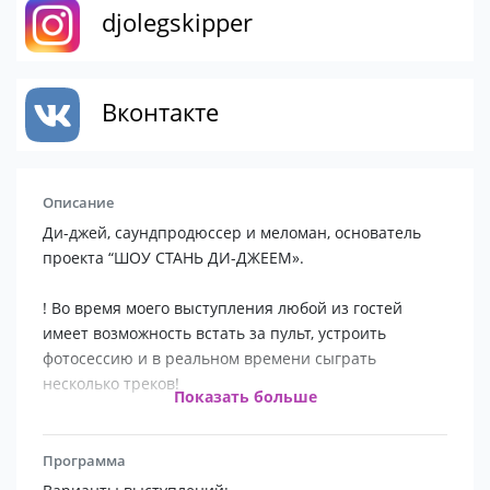
djolegskipper
Вконтакте
Описание
Ди-джей, саундпродюссер и меломан, основатель
проекта “ШОУ СТАНЬ ДИ-ДЖЕЕМ».
! Во время моего выступления любой из гостей
имеет возможность встать за пульт, устроить
фотосессию и в реальном времени сыграть
несколько треков!
Показать больше
Выступаю на мероприятиях и вечеринках любого
формата.
Программа
Занимаюсь любимым делом.