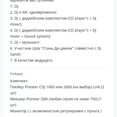
Варианты выступлений:
На выступлениях использую авторскую музыку.
1. Dj;
ПРОФИ, с более чем 15-летним стажем выступлений.
2. Dj и MC одновременно;
Обладаю коллекцией более 2500 виниловых
3. Dj c диджейским комплектом (CD player's + Dj
пластинок. Издаюсь на западных лейблах и захожу в
mixer);
чарты Beatport
4. Dj c диджейским комплектом (CD player's + Dj
mixer + Sound system);
23 место в рейтинге promodj (ди-джей, все стили,
5. Dj + музыкант;
годовой)
6. Участник Шоу "Стань Ди-джеем" совместно с Dj
Sandr;
Наличие шенгенской визы.
7. В качестве ведущего.
Гастролирую с 2006 года (Черногория, Хорватия,
Испания, Португалия, Турция, Греция, Мальта.
Райдер
Комплект:
Возможна безналичная форма оплаты (ИП с УСН)
Плейер Pioneer CDJ 1000 или 2000 (на выбор) Link (2
шт)
Основатель и участник проекта "Стань Ди-джеем".
Микшер Pioneer DJM (любая серия не ниже 750) (1
Самый длинный сет - 9 часов (выступление для
шт)
компании Schwarzkopf , 2007 г., Египет).
Монитор ( с возможностью регулировки с пульта )