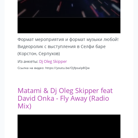
Формат мероприятия и формат музыки любой!
Видеоролик с выступления в Селфи баре
(Корстон, Серпухов)
Из анкеты:
Dj Oleg Skipper
Ссылка на видео: https://youtu.be/Ojfpsalp8Qw
Matami & Dj Oleg Skipper feat
David Onka - Fly Away (Radio
Mix)