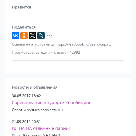
наших музыкантов заставят пуститься в пляс даже
4 Non Blondes
Нравится
самых серьезных среди них. Группа Фаберже –
Joan Osborne
оригинальный стиль, волна позитива,
Michael Telo
профессиональное исполнение для Вас и Ваших
Afric Simone
Поделиться
гостей!
James Brown
Paul McCartney
Ссылка на эту страницу: https://leadbook.ru/users/cupaty
Deep Purple
Shocking Blue
Просмотров: сегодня - 4, всего - 42392
The Beatles
Andrea Bocelli
Blur
Los Lobos
George Harrison
Новости и объявления
Ю. Антонов
30.05.2017 18:42
В. Добрынин
Соревнование в курорте Коробицине
Веселые ребята
Спорт и музыка совместимы
Д. Тухманов
Поющие гитары
21.09.2015 20:31
гр. НА-НА отличные парни!
С. Беликов
Свадьба с группой НА-НА!!!