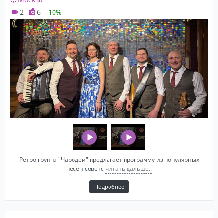
2
6
-10%
Ретро-группа "Чародеи" предлагает программу из популярных
песен советс
читать дальше..
Подробнее