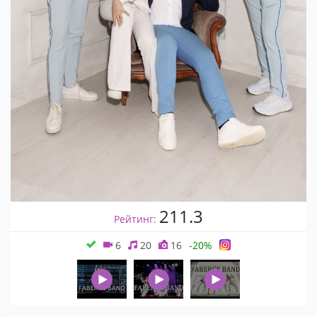
211.3
Рейтинг:
6
20
16
-20%