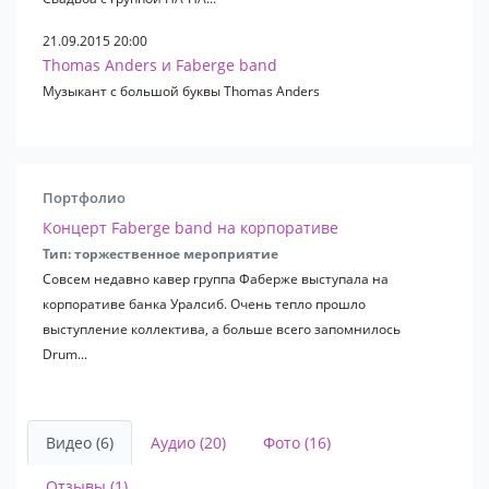
В. Маркин
Л. Лещенко
21.09.2015 20:00
Синяя птица
Thomas Anders и Faberge band
Анна Герман
Музыкант с большой буквы Thomas Anders
Земляне
Д. Бабаян
А. Ивасюк
Ю. Саульский
Портфолио
Р. Паулс
Д. Маликов
Концерт Faberge band на корпоративе
Форум
Тип: торжественное мероприятие
Из к/ф «Приключения Буратино»
Совсем недавно кавер группа Фаберже выступала на
Из м/ф «Бременские Музыканты»
корпоративе банка Уралсиб. Очень тепло прошло
Из к/ф «Чародеи»
выступление коллектива, а больше всего запомнилось
Из м/ф «Ну, Погоди»
Drum...
Ленинград
Чиж & Со
Чайф
Видео (6)
Аудио (20)
Фото (16)
Ляпис Трубецкой
В. Меладзе
Отзывы (1)