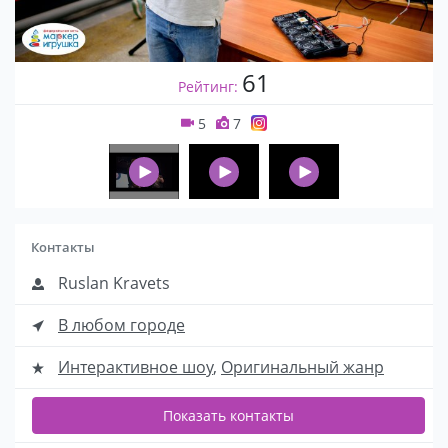
61
Рейтинг:
5
7
Контакты
Ruslan Kravets
В любом городе
Интерактивное шоу
,
Оригинальный жанр
Показать контакты