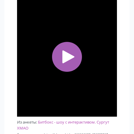
Из анкеты:
Битбокс - шоу с интерактивом. Сургут
ХМАО