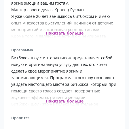
яркие эмоции вашим гостям.
Мастер своего дела - Кравец Руслан.
Я уже более 20 лет занимаюсь битбоксом и имею
опыт множества выступлений, начиная от детских
мероприятий и заканчивая корпоративами.
Показать больше
Кроме того, я являюсь участником чемпионата
России по битбоксу и постоянным участником
окружных соревнований.
Программа
Битбокс - шоу с интерактивом представляет собой
новую и оригинальную услугу для тех, кто хочет
сделать свое мероприятие ярким и
запоминающимся. Программа этого шоу позволяет
увидеть настоящего мастера битбокса, который при
помощи своего голоса создает невероятные
звуковые эффекты, ритмы и мелодии.
Показать больше
Битбокс - шоу - это не только удивительное
зрелище, но и интерактивное мероприятие, которое
позволит вашим гостям принимать участие в
Нравится
создании музыкального шедевра. Они смогут