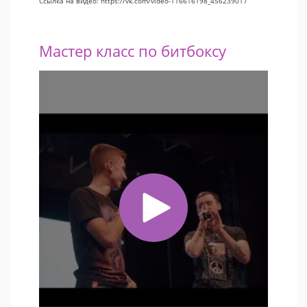
Ссылка на видео: https://vk.com/video-116616198_456239017
Мастер класс по битбоксу