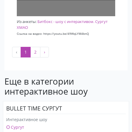
Из анкеты:
Битбокс - шоу с интерактивом. Сургут
ХМАО
Ссылка на видео: https://youtu.be/49WqLYM4bnQ
‹
1
2
›
Еще в категории
интерактивное шоу
BULLET TIME СУРГУТ
Интерактивное шоу
Сургут