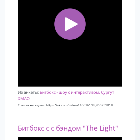
Из анкеты:
Битбокс - шоу с интерактивом. Сургут
ХМАО
Ссылка на видео: https://vk.com/video-116616198_456239018
Битбокс с с бэндом "The Light"