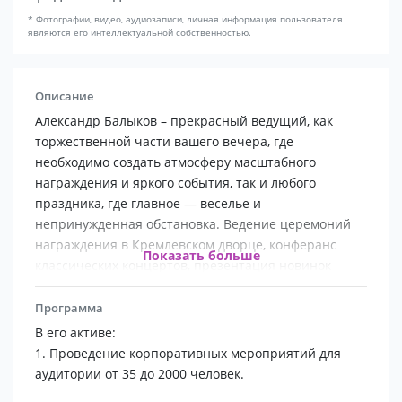
* Фотографии, видео, аудиозаписи, личная информация пользователя
являются его интеллектуальной собственностью.
Описание
Александр Балыков – прекрасный ведущий, как
торжественной части вашего вечера, где
необходимо создать атмосферу масштабного
награждения и яркого события, так и любого
праздника, где главное — веселье и
непринужденная обстановка. Ведение церемоний
награждения в Кремлевском дворце, конферанс
Показать больше
классических концертов, презентация новинок
популярных брендов никогда не мешало
креативному подходу проведения вашего юбилея,
Программа
свадьбы и тематического корпоративного вечера.
В его активе:
1. Проведение корпоративных мероприятий для
аудитории от 35 до 2000 человек.