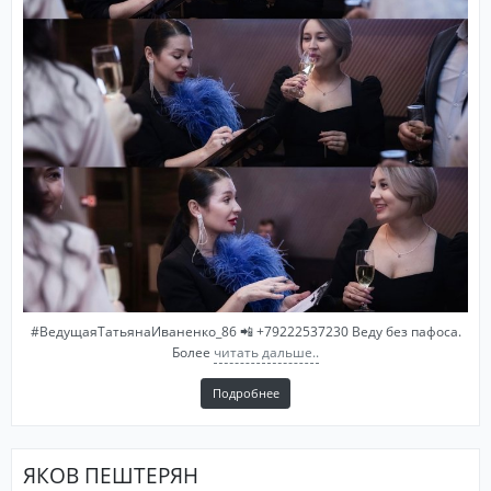
#ВедущаяТатьянаИваненко_86 📲 +79222537230 Веду без пафоса.
Более
читать дальше..
Подробнее
ЯКОВ ПЕШТЕРЯН