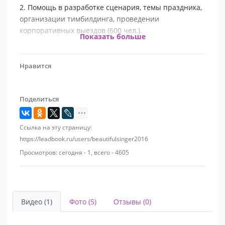
2. Помощь в разработке сценария, темы праздника,
организации тимбилдинга, проведении
корпоративных выездов (600 чел.).
Показать больше
3. Ведение международных мероприятий с
переводчиком (официальная и неофициальная
Нравится
часть)
Поделиться
5. Ведение телевизионных концертов, активное
участие в ток-шоу на самые острые темы.
Ссылка на эту страницу:
6. Помощь в организации свадьбы "под ключ",
https://leadbook.ru/users/beautifulsinger2016
помощь в проведении выездной регистрации,
Просмотров: сегодня - 1, всего - 4605
помощь при выборе фото / видеографов,
декораторов.
7. Новогодние и корпоративные вечеринки в таких
Видео (1)
Фото (5)
Отзывы (0)
компаниях, как: