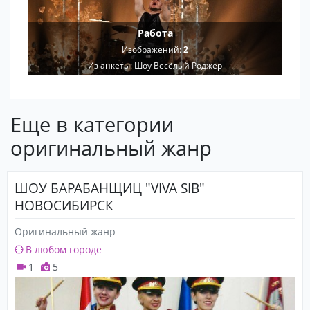
Работа
Изображений:
2
Из анкеты:
Шоу Весёлый Роджер
Еще в категории
оригинальный жанр
ШОУ БАРАБАНЩИЦ "VIVA SIB"
НОВОСИБИРСК
Оригинальный жанр
В любом городе
1
5