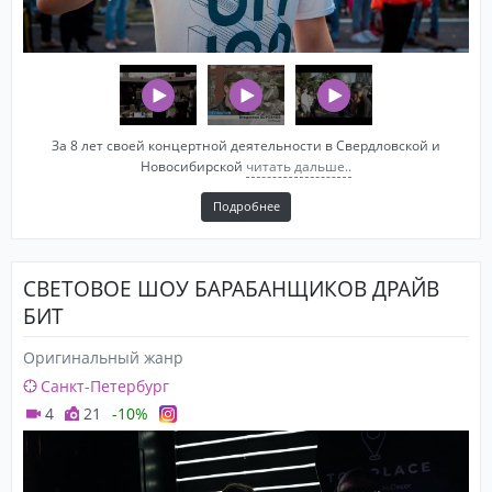
За 8 лет своей концертной деятельности в Свердловской и
Новосибирской
читать дальше..
Подробнее
СВЕТОВОЕ ШОУ БАРАБАНЩИКОВ ДРАЙВ
БИТ
Оригинальный жанр
Санкт-Петербург
4
21
-10%