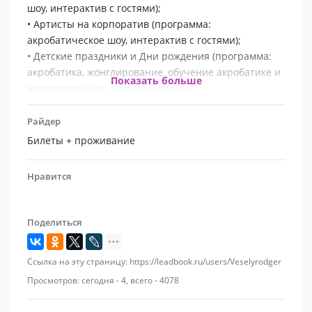
шоу, интерактив с гостями);
• Артисты на корпоратив (программа:
акробатическое шоу, интерактив с гостями);
• Детские праздники и Дни рождения (программа:
акробатика, жонглирование, обучение акробатике и
Показать больше
жонглированию, веселые номера).
Дополнительно мы предлагаем:
Райдер
• Ходулисты (артисты на ходулях);
Билеты + проживание
Нравится
Поделиться
Ссылка на эту страницу: https://leadbook.ru/users/Veselyrodger
Просмотров: сегодня - 4, всего - 4078