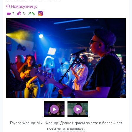
Новокузнецк
2
6
-5%
Группа Френдс Мы - Френдс! Давно играем вместе и более 4 лет
поем
читать дальше..