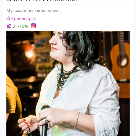
Все стойки и крепления должны быть абсолютно
Музыкальные коллективы
исправными. На стойках должны быть все фетровые
Красноярск
прокладки и барашки. Все пластики должны быть
3
-10%
без дыр и вмятин и стоять с обеих сторон
барабанов. Все барабаны должны быть озвучены!
Недопустимо использование аксессуаров фирм
AMATI, TACTON, RMIF, и т.д.
- - Отдельная мониторная линия под наушники - для
барабанщика!
- Световое оборудование по договорённости с
заказчиком