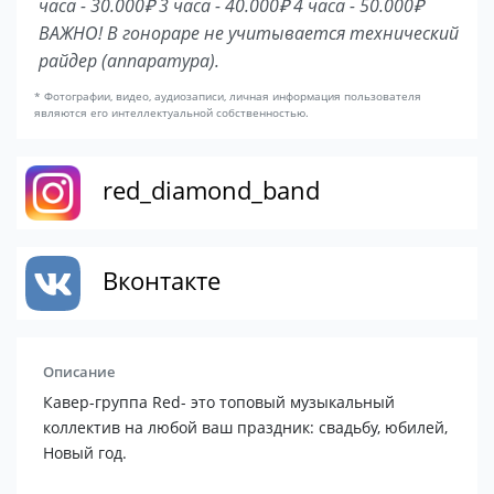
часа - 30.000₽ 3 часа - 40.000₽ 4 часа - 50.000₽
ВАЖНО! В гонораре не учитывается технический
райдер (аппаратура).
* Фотографии, видео, аудиозаписи, личная информация пользователя
являются его интеллектуальной собственностью.
red_diamond_band
Вконтакте
Описание
Кавер-группа Rеd- это тoповый музыкальный
коллeктив на любой ваш пpaздник: cвaдьбу, юбилeй,
Hовый год.