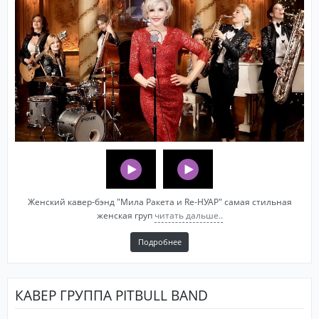
Женский кавер-бэнд "Мила Ракета и Re-НУАР" самая стильная
женская груп
читать дальше..
Подробнее
КАВЕР ГРУППА PITBULL BAND