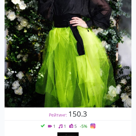
150.3
Рейтинг:
1
1
5
-5%