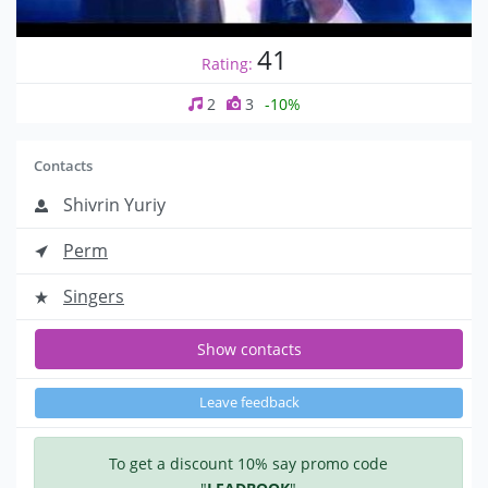
41
Rating:
2
3
-10%
Contacts
Shivrin Yuriy
Perm
Singers
Show contacts
Leave feedback
To get a discount 10% say promo code