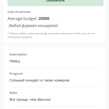
"
LEADBOOK
"
Cost of services
Average budget:
20000
Любой формат концерта!
* Photos, videos, audio recordings, personal information of the user are his
intellectual property.
Description
Певец
Program
Сольный концерт и также номером
Rider
Всё проще, чем обычно!