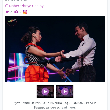
Naberezhnye Chelny
2
5
Дуэт "Эмиль и Регина", а именно Вафин Эмиль и Регина
Баширова - это эс
read more..