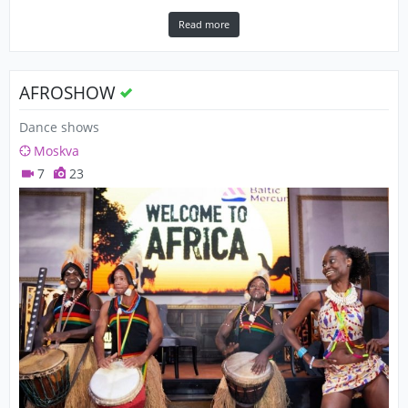
Read more
AFROSHOW
Dance shows
Moskva
7
23