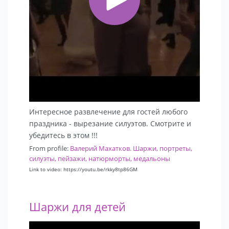
Интересное развлечение для гостей любого
праздника - вырезание силуэтов. Смотрите и
убедитесь в этом !!!
From profile:
Валерий Махатков. Шаржи, портреты,
силуэты, пейзажи, натюрморты, медальоны
Link to video: https://youtu.be/rkky8tp86GM
Шаржи для детей