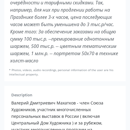
очерёдности и тарифными скидками. Так,
например, для них при продлении работы на
Празднике более 3-х часов, цена последующих
часов может быть уменьшена до 3 тыс.р/час.
Кроме того: За обеспечение заказами на общую
сумму 100 тыс.р. --премирование однотонным
шаржем, 500 тыс.р. -- цветным тематическим
шаржем, 1 млн.р. -- портретом 50х70 в технике
холст-масло
* Photos, videos, audio recordings, personal information of the user are his
intellectual property.
Description
Валерий Дмитриевич Махатков - член Союза
Художников, участник многочисленных
персональных выставок в России ( включая
Центральный Дом Художника ) и за рубежом,
участник многочисленных программ на