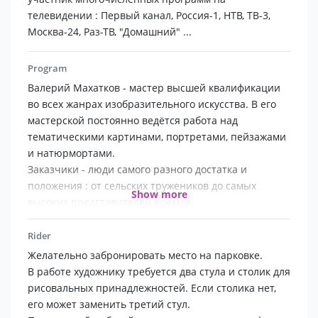
телевидении : Первый канал, Россия-1, НТВ, ТВ-3,
Москва-24, Раз-ТВ, "Домашний" ...
Program
Валерий Махатков - мастер высшей квалификации
во всех жанрах изобразительного искусства. В его
мастерской постоянно ведётся работа над
тематическими картинами, портретами, пейзажами
и натюрмортами.
Заказчики - люди самого разного достатка и
положения : от сельских тружеников до самых
Show more
высоких представителей Кремля.
Портреты Валерия Махаткова выполняются в
разной технике : карандаш, уголь, сепия, пастель,
Rider
холст-масло. Размеры - по договорённости.
Желательно забронировать место на парковке.
Особой популярностью на свадьбах, юбилеях и
В работе художнику требуется два стула и столик для
торжествах всех уровней пользуются шаржи. За
рисовальных принадлежностей. Если столика нет,
многие годы работы в этом жанре Валерий
его может заменить третий стул.
Махатков выработал тот неповторимый стиль, когда