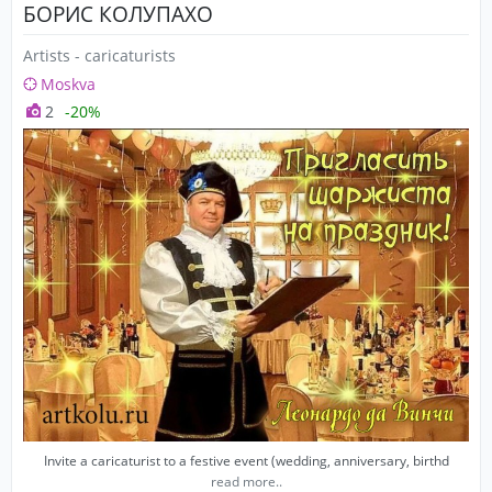
БОРИС КОЛУПАХО
Artists - caricaturists
Moskva
2
-20%
Invite a caricaturist to a festive event (wedding, anniversary, birthd
read more..