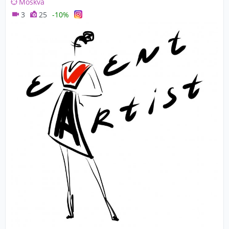
Moskva
3
25
-10%