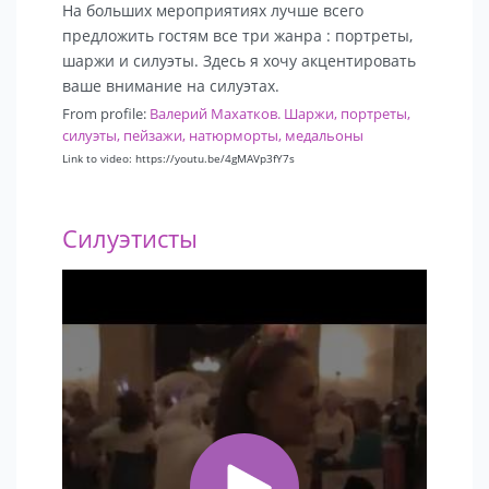
На больших мероприятиях лучше всего
предложить гостям все три жанра : портреты,
шаржи и силуэты. Здесь я хочу акцентировать
ваше внимание на силуэтах.
From profile:
Валерий Махатков. Шаржи, портреты,
силуэты, пейзажи, натюрморты, медальоны
Link to video: https://youtu.be/4gMAVp3fY7s
Силуэтисты