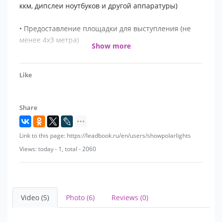
ккм, дипслеи ноутбуков и другой аппаратуры)
• Предоставление площадки для выступления (не
менее 4х3 метра)
Show more
• Желательно наличие аудиоаппаратуры, для
возможности воспроизведения музыки для шоу
Like
• Ограничение на фото- видеосъемку со вспышкой
Share
Link to this page: https://leadbook.ru/en/users/showpolarlights
Views: today - 1, total - 2060
Video (5)
Photo (6)
Reviews (0)