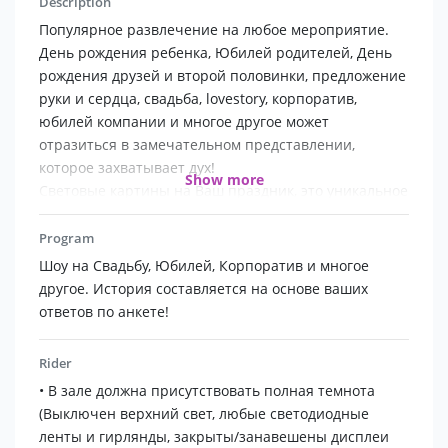
Description
Популярное развлечение на любое мероприятие.
День рождения ребенка, Юбилей родителей, День
рождения друзей и второй половинки, предложение
руки и сердца, свадьба, lovestory, корпоратив,
юбилей компании и многое другое может
отразиться в замечательном представлении,
которое захватывает дух!
Show more
Световые картины на Ваш праздник, это уникальное
шоу, которое происходит в полной темноте,
художник на специальном экране рисует
Program
фонариками вашу историю. По мере рисования
Шоу на Свадьбу, Юбилей, Корпоратив и многое
рисунок испаряется, один кадр перетекает в другой
другое. История составляется на основе ваших
и зрители видят сюжетную линию, историю,
ответов по анкете!
которая появляется и угасает.
Rider
В наличии имеется большой экран 2,5 на 3 метра
• В зале должна присутствовать полная темнота
(Выключен верхний свет, любые светодиодные
ленты и гирлянды, закрыты/занавешены дисплеи