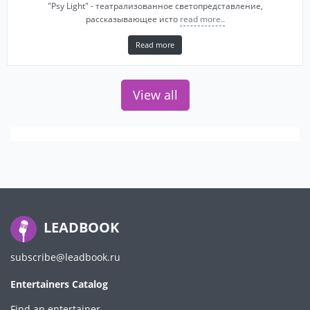
"Psy Light" - театрализованное светопредставление,
рассказывающее исто
read more..
Read more
View all
LEADBOOK
subscribe@leadbook.ru
Entertainers Catalog
Find an entertainer