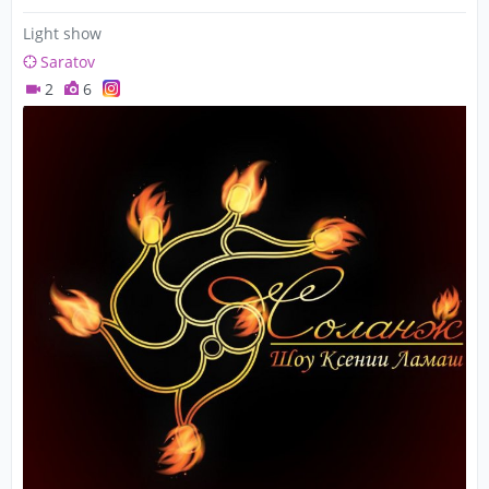
Light show
Saratov
2
6