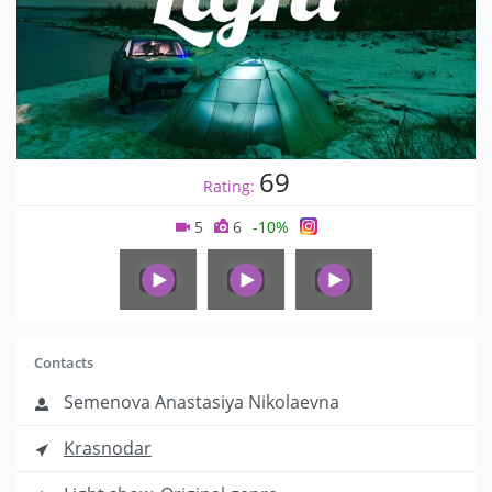
69
Rating:
5
6
-10%
Contacts
Semenova Anastasiya Nikolaevna
Krasnodar