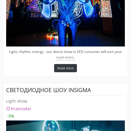
Light, rhythm, energy - our dance show in LED costumes will turn your
read more..
Read more
СВЕТОДИОДНОЕ ШОУ INSIGMA
Light show
Krasnodar
-5%