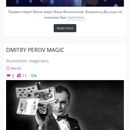
Приветствую! Меня зовут Илья Филимонов. Возможно,Вы еще не
знакомы Кра
read more..
Read more
DMITRY PEROV MAGIC
Illusionists, magicians
Perm
2
11
-5%