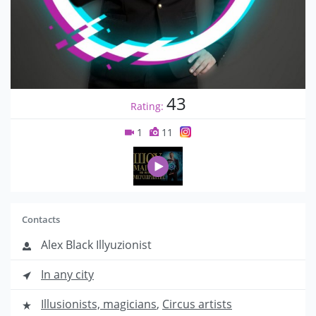
43
Rating:
1
11
Contacts
Alex Black Illyuzionist
In any city
Illusionists, magicians
,
Circus artists