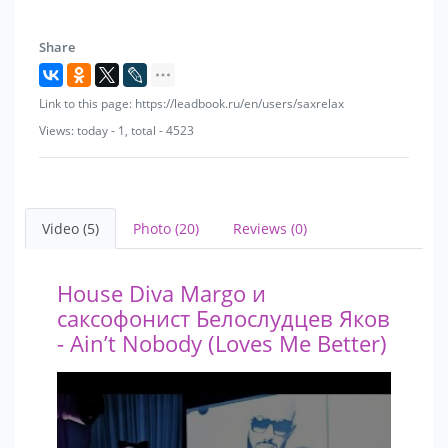
Share
Link to this page: https://leadbook.ru/en/users/saxrelax
Views: today - 1, total - 4523
Video (5)
Photo (20)
Reviews (0)
House Diva Margo и
саксофонист Белослудцев Яков
- Ain’t Nobody (Loves Me Better)