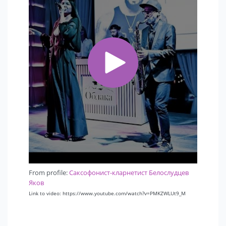
From profile:
Саксофонист-кларнетист Белослудцев
Яков
Link to video: https://www.youtube.com/watch?v=PMKZWLUt9_M