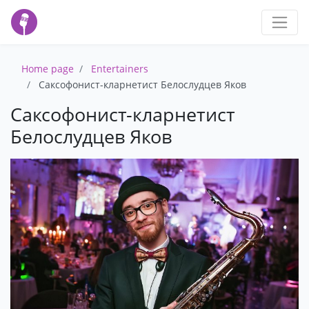
Home page
Entertainers
Саксофонист-кларнетист Белослудцев Яков
Саксофонист-кларнетист
Белослудцев Яков