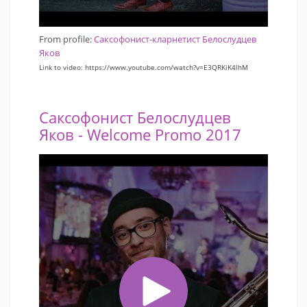
From profile:
Саксофонист-кларнетист Белослудцев
Яков
Link to video: https://www.youtube.com/watch?v=E3QRKiK4lhM
Саксофонист Белослудцев
Яков - Welcome Promo 2017