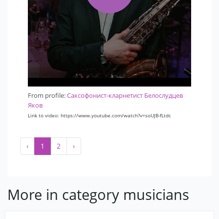
From profile:
Саксофонист-кларнетист Белослудцев
Яков
Link to video: https://www.youtube.com/watch?v=soUJB-fLtdc
‹
1
2
›
More in category musicians