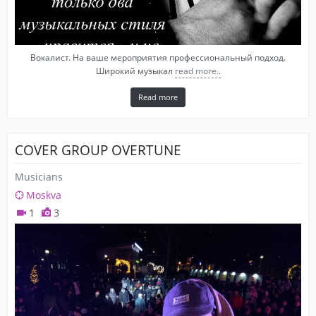
Вокалист. На ваше мероприятия профессиональный подход.
Широкий музыкал
read more..
Read more
COVER GROUP OVERTUNE
Musicians
Moskva
1
3