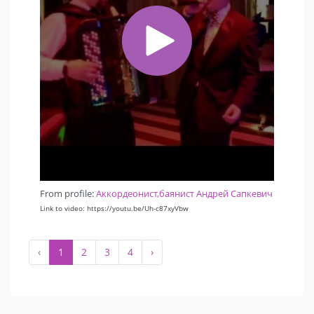
From profile:
Аккордеонист,баянист Андрей Сапкевич
Link to video: https://youtu.be/Uh-c87xyVbw
‹
1
2
3
4
›