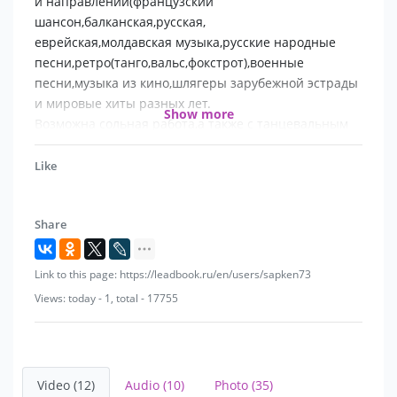
и направлений(французский
Швеции, Швейцарии
шансон,балканская,русская,
еврейская,молдавская музыка,русские народные
песни,ретро(танго,вальс,фокстрот),военные
песни,музыка из кино,шлягеры зарубежной эстрады
и мировые хиты разных лет.
Show more
Возможна сольная работа,а также с танцевальным
коллективом, или в ансамбле с разными
инструментами (скрипка, гитара, ударные,
Like
балалайка, кларнет, вокал, а также под ритм-группу
или фонограмму минус 1 ).
Share
Link to this page: https://leadbook.ru/en/users/sapken73
Views: today - 1, total - 17755
Video (12)
Audio (10)
Photo (35)