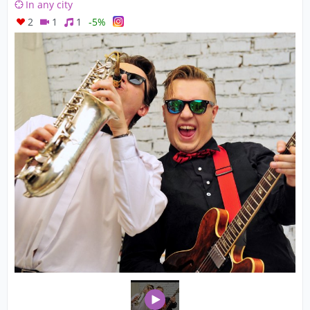
In any city
2
1
1
-5%