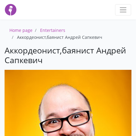
Home page
Entertainers
Аккордеонист,баянист Андрей Сапкевич
Аккордеонист,баянист Андрей
Сапкевич