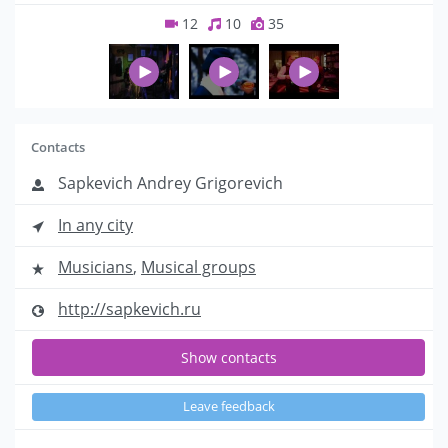
12
10
35
Contacts
Sapkevich Andrey Grigorevich
In any city
Musicians
,
Musical groups
http://sapkevich.ru
Show contacts
Leave feedback