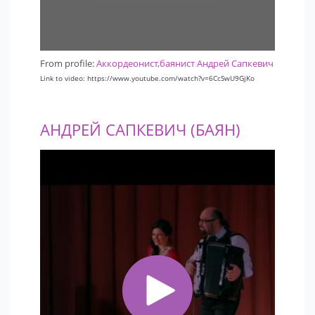
From profile:
Аккордеонист,баянист Андрей Сапкевич
Link to video: https://www.youtube.com/watch?v=6CcSwU9GjKo
АНДРЕЙ САПКЕВИЧ (БАЯН)