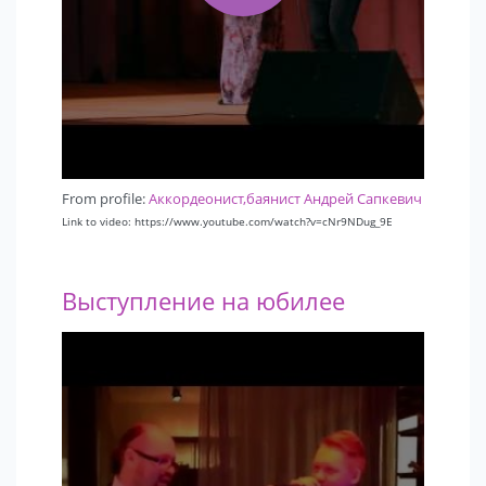
From profile:
Аккордеонист,баянист Андрей Сапкевич
Link to video: https://www.youtube.com/watch?v=cNr9NDug_9E
Выступление на юбилее