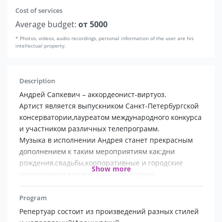
Cost of services
Average budget:
от 5000
* Photos, videos, audio recordings, personal information of the user are his
intellectual property.
Description
Андрей Сапкевич – аккордеонист-виртуоз.
Артист является выпускником Санкт-Петербургской
консерватории,лауреатом международного конкурса
и участником различных телепрограмм.
Музыка в исполнении Андрея станет прекрасным
дополнением к таким мероприятиям как:дни
рождения,свадьбы,корпоративные и городские
Show more
мероприятия,презентации,новогодние
праздники,день Победы,музыка «welcome».
Выступал с концертами в Германии, Франции,
Program
Люксембурге, Бельгии, Дании, Финляндии,
Репертуар состоит из произведений разных стилей
Португалии, Испании, Амстердаме, Австрии,