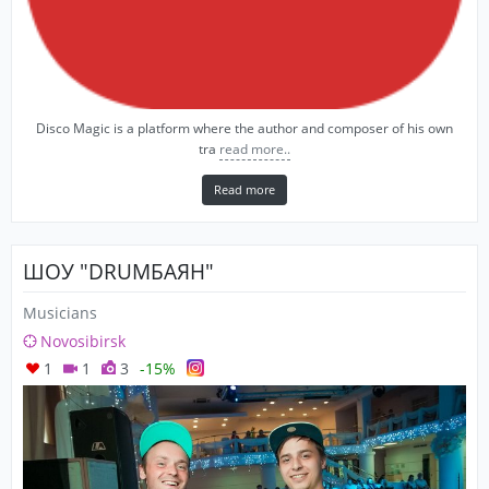
Disco Magic is a platform where the author and composer of his own
tra
read more..
Read more
ШОУ "DRUMБАЯН"
Musicians
Novosibirsk
1
1
3
-15%