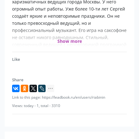
харизматичных ведущих города Москвы. У него
огромный опыт работы. Уже более 10-ти лет Сергей
создаёт яркие и неповторимые праздники. Он не
только превосходный ведущий, но и
профессиональный музыкант. Его игра на саксофоне
не оставит никого равнодушным. Стильный,
Show more
современный ведущий с неповторимой программой
и тонким чувством юмора!
Like
— Индивидуальный подход к каждому проекту
Share
— Мероприятия любого уровня и масштаба
— Европейский стиль проведения праздников
Link to this page: https://leadbook.ru/en/users/riabinin
Views: today - 1, total - 3310
— Более 800 проведённых мероприятий
— Чувство стиля, такта и грамотная речь
— Оригинальная и ненавязчивая программа