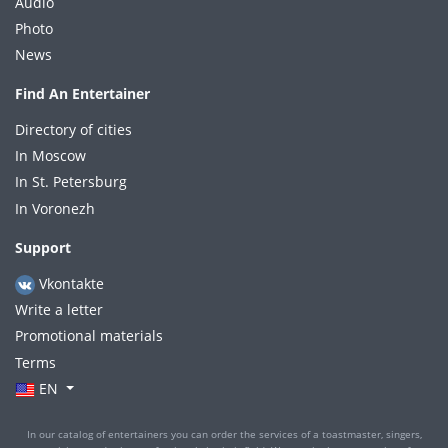
Audio
Photo
News
Find An Entertainer
Directory of cities
In Moscow
In St. Petersburg
In Voronezh
Support
Vkontakte
Write a letter
Promotional materials
Terms
EN
In our catalog of entertainers you can order the services of a toastmaster, singers,