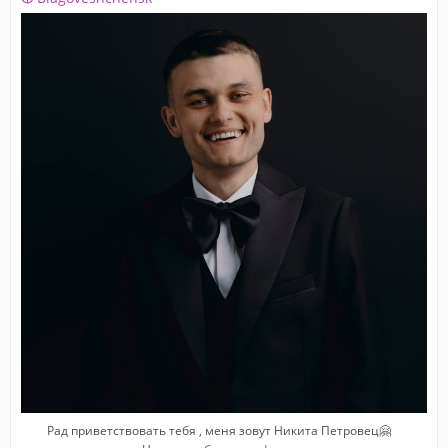
Рад приветствовать тебя , меня зовут Никита Петровец🤗