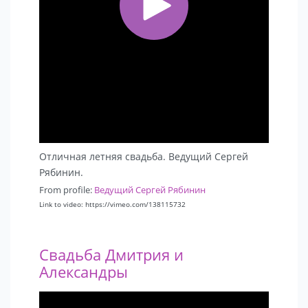
Сергей Рябинин — искренний ведущий,
оставляющий самые приятные воспоминания!
#riabininfm
Отличная летняя свадьба. Ведущий Сергей
Рябинин.
From profile:
Ведущий Сергей Рябинин
Link to video: https://vimeo.com/138115732
Свадьба Дмитрия и
Александры