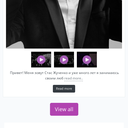
Привет! Меня зовут Стас Жученко и уже много лет я занимаюсь
своим люб
read more..
Read more
View all