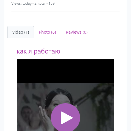
Views: today - 2, total - 159
Выезд в любой регион.
Video (1)
Photo (6)
Reviews (0)
как я работаю