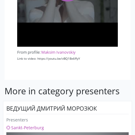
From profile:
Maksim Ivanovskiy
Link to video: https://youtu.be/vBQ1Bx6ffyY
More in category presenters
ВЕДУЩИЙ ДМИТРИЙ МОРОЗЮК
Presenters
Sankt-Peterburg