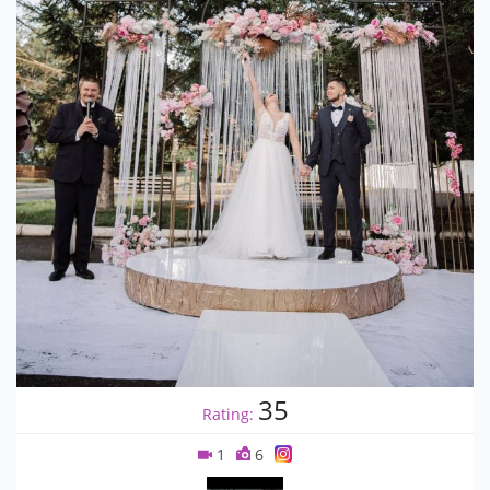
35
Rating:
1
6