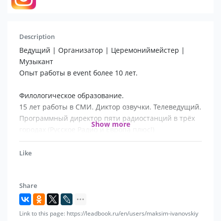
Description
Ведущий | Организатор | Церемониймейстер |
Музыкант
Опыт работы в event более 10 лет.
Филологическое образование.
15 лет работы в СМИ. Диктор озвучки. Телеведущий.
Программный директор пяти радиостанций в трёх
Show more
городах (Русское Радио и Европа плюс!)
Руководитель и музыкант кавер-группы "On air"
Like
Предоставляемые услуги:
- Организация и проведение свадеб, юбилеев,
Share
корпоративов, деловых мероприятий.
- Организация и проведение выездных церемоний
- Организация выступления кавер-группы On Air
Link to this page: https://leadbook.ru/en/users/maksim-ivanovskiy
- Организация и проведение выпускных вечеров