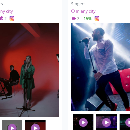
rs
Singers
any city
In any city
2
7
-15%