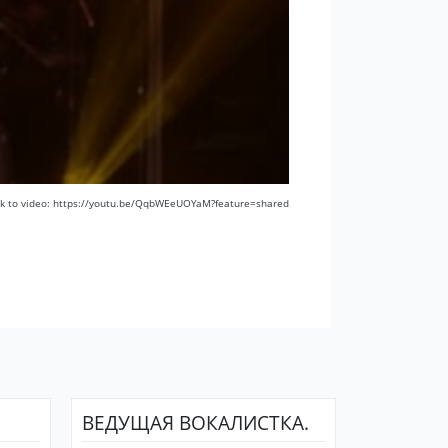
nk to video: https://youtu.be/QqbWEeUOYaM?feature=shared
ВЕДУЩАЯ ВОКАЛИСТКА.