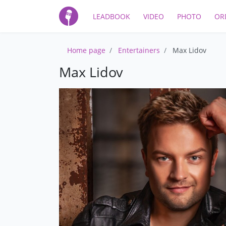
LEADBOOK
VIDEO
PHOTO
OR
Home page
Entertainers
Max Lidov
Max Lidov