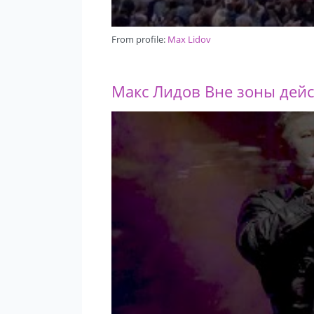
From profile:
Max Lidov
Макс Лидов Вне зоны дейс