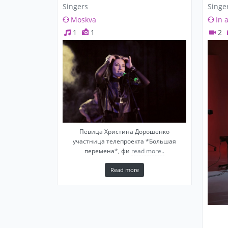
Singers
Singe
Moskva
In 
1
1
2
Певица Христина Дорошенко
участница телепроекта *Большая
перемена*, фи
read more..
Read more