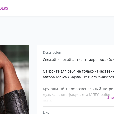
DERS
Description
Свежий и яркий артист в мире российск
Откройте для себя не только качестве
автора Макса Лидова, но и его философ
Брутальный, профессиональный, нетри
музыкального факультета МПГУ, работа
Sh
поп».
Не конъюнктурный артист/баритон со 
Like