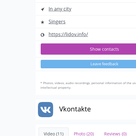
In any city
Singers
https://lidov.info/
Show contacts
Leave feedback
* Photos, videos, audio recordings, personal information of the us
intellectual property.
Vkontakte
Video (11)
Photo (20)
Reviews (0)