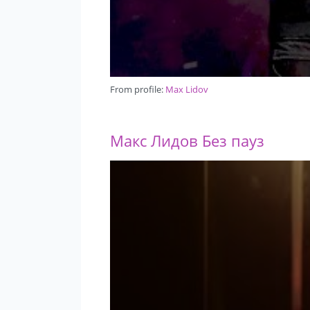
From profile:
Max Lidov
Макс Лидов Без пауз