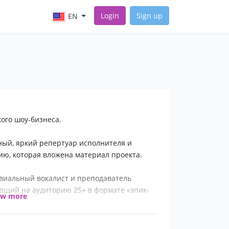
Login
Sign up
EN
ого шоу-бизнеса.
нный, яркий репертуар исполнителя и
ию, которая вложена материал проекта.
виальный вокалист и преподаватель
ющий на аудиторию 25+ в формате «эпик-
ow more
своими взглядами на современную