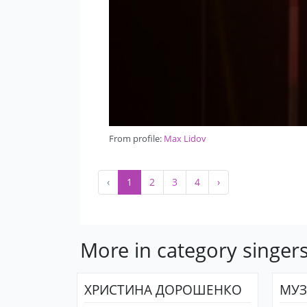
From profile:
Max Lidov
‹
1
2
3
4
›
More in category singer
ХРИСТИНА ДОРОШЕНКО
МУЗ