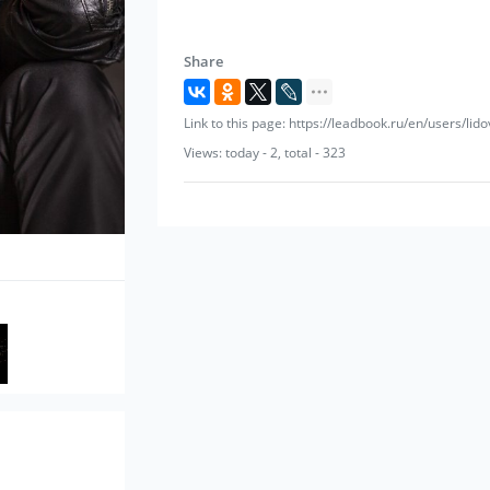
Российскую эстраду, не имеющий прямы
любой аудитории.
Share
Link to this page: https://leadbook.ru/en/users/lido
Views: today - 2, total - 323