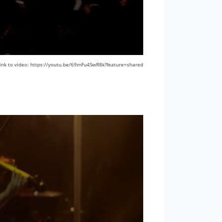
ink to video: https://youtu.be/69mFu4SwR8k?feature=shared