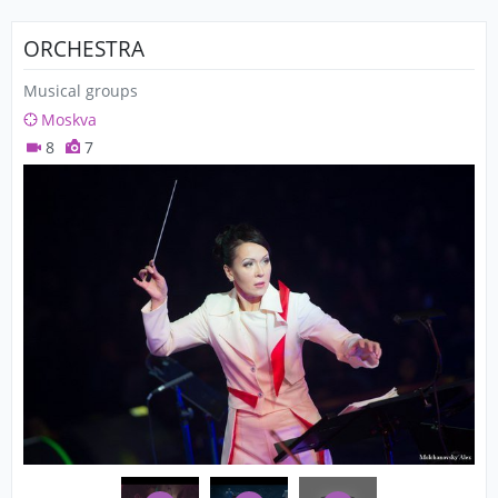
ORCHESTRA
Musical groups
Moskva
8
7