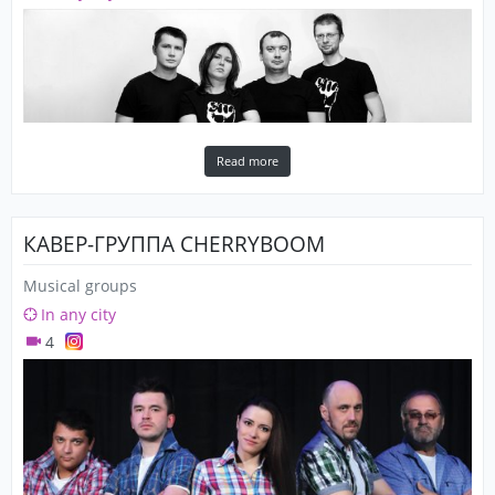
Read more
КАВЕР-ГРУППА CHERRYBOOM
Musical groups
In any city
4