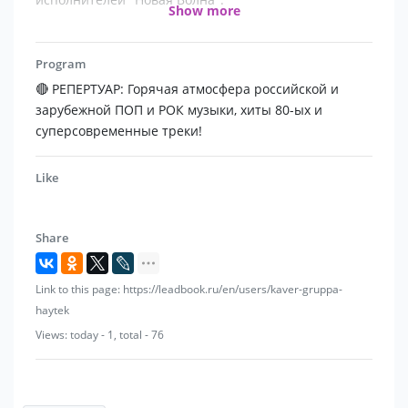
Show more
⭐️ Финалисты 4 сезона Всероссийского
телевизионного проекта "НОВАЯ ЗВЕЗДА" в Москве.
Program
🔴 РЕПЕРТУАР: Горячая атмосфера российской и
зарубежной ПОП и РОК музыки, хиты 80-ых и
суперсовременные треки!
Like
Share
Link to this page: https://leadbook.ru/en/users/kaver-gruppa-
haytek
Views: today - 1, total - 76