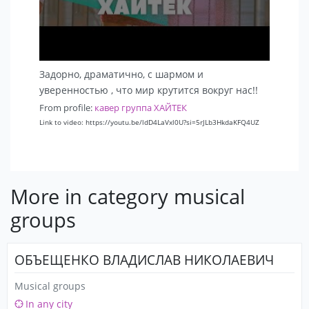
Задорно, драматично, с шармом и
уверенностью , что мир крутится вокруг нас!!
From profile:
кавер группа ХАЙТЕК
Link to video: https://youtu.be/ldD4LaVxl0U?si=5rJLb3HkdaKFQ4UZ
More in category musical
groups
ОБЪЕЩЕНКО ВЛАДИСЛАВ НИКОЛАЕВИЧ
Musical groups
In any city