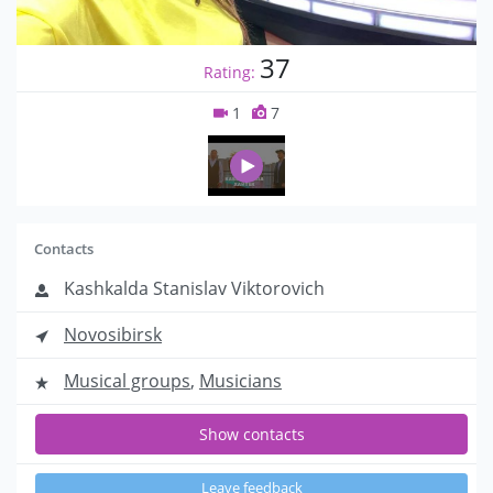
37
Rating:
1
7
Contacts
Kashkalda Stanislav Viktorovich
Novosibirsk
Musical groups
,
Musicians
Show contacts
Leave feedback